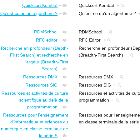
Quicksort Kombat
+
Quicksort Kombat
+
Qu’est-ce qu’un algorithme ?
+
Qu’est-ce qu’un algorithme ?
RDMSchool
+
RDMSchool
+
RFC editor
+
RFC Editor
+
Recherche en profondeur (Depth-
Recherche en profondeur (Dept
First Search) et recherche en
(Breadth-First Search)
+
largeur (Breadth-First
Search)
+
Ressources DMX
+
Ressources DMX
+
Ressources SIG
+
Ressources SIG
+
Ressources et activités de culture
Ressources et activités de cult
scientifique au delà de la
programmation
+
programmation
+
Ressources pour l'enseignement
Ressources pour l'enseignemen
d'informatique et sciences du
en classe terminale de la séri
numérique en classe terminale de
la série S
+