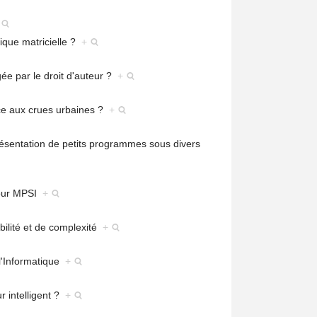
ique matricielle ?
+
ée par le droit d'auteur ?
+
ace aux crues urbaines ?
+
ésentation de petits programmes sous divers
pour MPSI
+
bilité et de complexité
+
l'Informatique
+
r intelligent ?
+