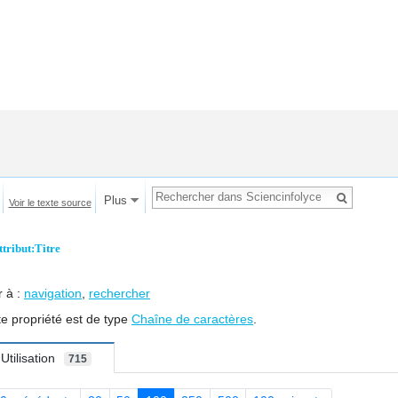
Plus
Voir le texte source
ttribut:Titre
r à :
navigation
,
rechercher
te propriété est de type
Chaîne de caractères
.
Utilisation
715