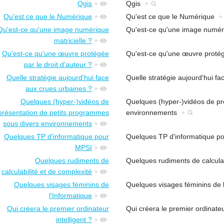
Qgis
+
Qgis
+
Qu'est ce que le Numérique
+
Qu'est ce que le Numérique
+
Qu'est-ce qu'une image numérique
Qu'est-ce qu'une image numér
matricielle ?
+
Qu'est-ce qu'une œuvre protégée
Qu'est-ce qu'une œuvre protég
par le droit d'auteur ?
+
Quelle stratégie aujourd'hui face
Quelle stratégie aujourd'hui f
aux crues urbaines ?
+
Quelques (hyper-)vidéos de
Quelques (hyper-)vidéos de pr
présentation de petits programmes
environnements
+
sous divers environnements
+
Quelques TP d'informatique pour
Quelques TP d'informatique 
MPSI
+
Quelques rudiments de
Quelques rudiments de calcula
calculabilité et de complexité
+
Quelques visages féminins de
Quelques visages féminins de 
l'Informatique
+
Qui créera le premier ordinateur
Qui créera le premier ordinateu
intelligent ?
+