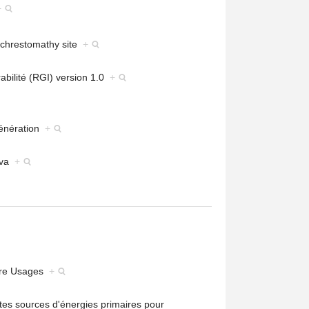
+
 chrestomathy site
+
rabilité (RGI) version 1.0
+
génération
+
ava
+
erre Usages
+
ntes sources d'énergies primaires pour