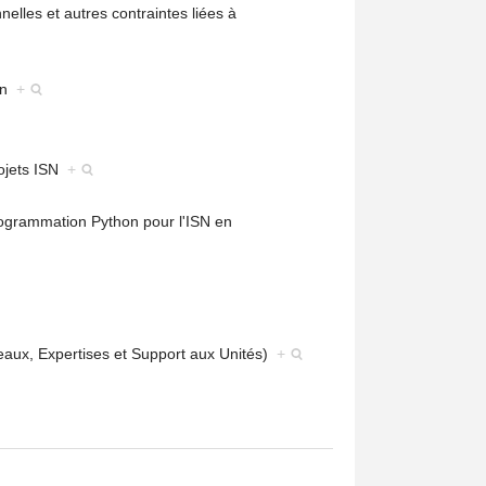
elles et autres contraintes liées à
ean
+
rojets ISN
+
ogrammation Python pour l'ISN en
aux, Expertises et Support aux Unités)
+