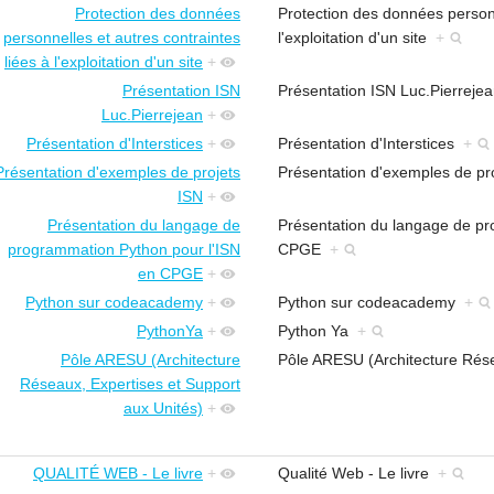
Protection des données
Protection des données personn
personnelles et autres contraintes
l'exploitation d'un site
+
liées à l'exploitation d'un site
+
Présentation ISN
Présentation ISN Luc.Pierrej
Luc.Pierrejean
+
Présentation d'Interstices
+
Présentation d'Interstices
+
Présentation d'exemples de projets
Présentation d'exemples de p
ISN
+
Présentation du langage de
Présentation du langage de pr
programmation Python pour l'ISN
CPGE
+
en CPGE
+
Python sur codeacademy
+
Python sur codeacademy
+
PythonYa
+
Python Ya
+
Pôle ARESU (Architecture
Pôle ARESU (Architecture Rése
Réseaux, Expertises et Support
aux Unités)
+
QUALITÉ WEB - Le livre
+
Qualité Web - Le livre
+