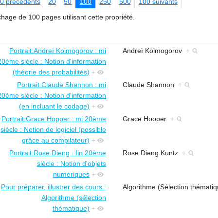
0 précédents
20
50
100
250
500
100 suivants
chage de 100 pages utilisant cette propriété.
Portrait:Andreï Kolmogorov : mi
Andreï Kolmogorov
+
20ème siècle : Notion d'information
(théorie des probabilités)
+
Portrait:Claude Shannon : mi
Claude Shannon
+
20ème siècle : Notion d'information
(en incluant le codage)
+
Portrait:Grace Hopper : mi 20ème
Grace Hooper
+
siècle : Notion de logiciel (possible
grâce au compilateur)
+
Portrait:Rose Dieng : fin 20ème
Rose Dieng Kuntz
+
siècle : Notion d'objets
numériques
+
Pour préparer, illustrer des cours :
Algorithme (Sélection thématiq
Algorithme (sélection
thématique)
+