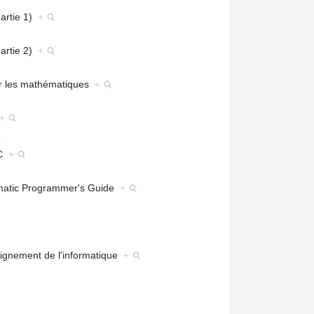
artie 1)
+
artie 2)
+
r les mathématiques
+
+
 C
+
matic Programmer's Guide
+
eignement de l'informatique
+