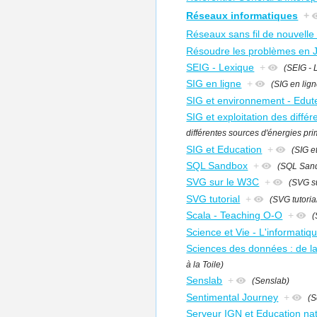
Réseaux informatiques
+
Réseaux sans fil de nouvelle
Résoudre les problèmes en 
SEIG - Lexique
+
(SEIG - 
SIG en ligne
+
(SIG en lign
SIG et environnement - Edut
SIG et exploitation des différ
différentes sources d'énergies prim
SIG et Education
+
(SIG e
SQL Sandbox
+
(SQL San
SVG sur le W3C
+
(SVG su
SVG tutorial
+
(SVG tutoria
Scala - Teaching O-O
+
(
Science et Vie - L'informati
Sciences des données : de la 
à la Toile)
Senslab
+
(Senslab)
Sentimental Journey
+
(S
Serveur IGN et Education nat