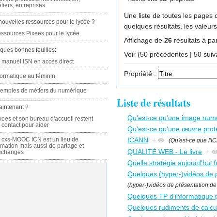
tiers, entreprises
Une liste de toutes les pages q
nouvelles ressources pour le lycée ?
quelques résultats, les valeur
ssources Pixees pour le lycée.
Affichage de
26
résultats à par
ques bonnes feuilles:
Voir (50 précédente
 manuel ISN en accès direct
Propriété :
formatique au féminin
emples de métiers du numérique
Liste de résultats
aintenant ?
Qu'est-ce qu'une image numér
xees et son bureau d'accueil restent
 contact pour aider
Qu'est-ce qu'une œuvre proté
 cxs-MOOC ICN est un lieu de
ICANN
+
(Qu'est-ce que l'
rmation mais aussi de partage et
QUALITÉ WEB - Le livre
+
échanges
Quelle stratégie aujourd'hui 
Quelques (hyper-)vidéos de 
(hyper-)vidéos de présentation d
Quelques TP d'informatique
Quelques rudiments de calcul