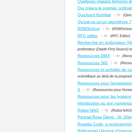
Quelques visages féminins de
Qui créera le premier ordinate
Quicksort Kombat
+
(Quic
Qu’est-ce qu’un algorithme ?
RDMSchool
+
(RDMSchool
RFC editor
+
(RFC Editor)
Recherche en profondeur (Dep
profondeur (Depth-First Search) e
Ressources DMX
+
(Ress
Ressources SIG
+
(Resso
Ressources et activités de cu
scientifique au delà de la progra
Ressources pour l'enseigneme
S
+
(Ressources pour l'ensei
Ressources pour les lycéens
Introduction au son numériq
Robot NAO
+
(Robot NAO)
Portrait:Rose Dieng : fin 20è
Rosetta Code, a programmin
Référentiel Général d’Interop