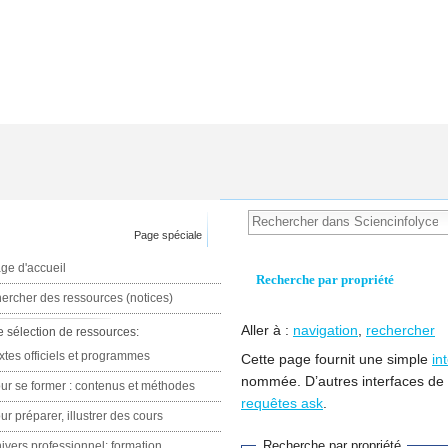
Page spéciale
ge d'accueil
Recherche par propriété
ercher des ressources (notices)
Aller à :
navigation
,
rechercher
e sélection de ressources:
xtes officiels et programmes
Cette page fournit une simple
in
nommée. D’autres interfaces de
ur se former : contenus et méthodes
requêtes ask
.
ur préparer, illustrer des cours
Recherche par propriété
ivers professionnel: formation,