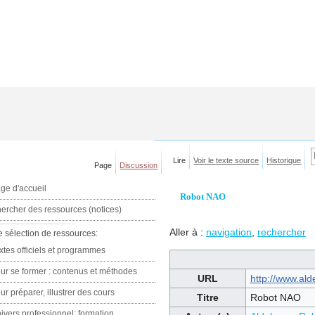
Lire
Voir le texte source
Historique
Page
Discussion
ge d'accueil
Robot NAO
ercher des ressources (notices)
Aller à :
navigation
,
rechercher
e sélection de ressources:
xtes officiels et programmes
ur se former : contenus et méthodes
URL
http://www.ald
ur préparer, illustrer des cours
Titre
Robot NAO
ivers professionnel: formation,