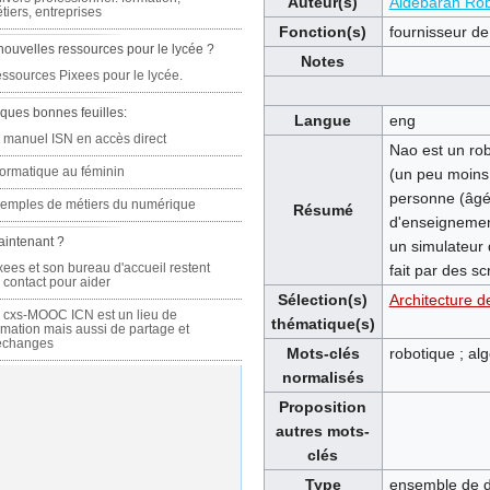
Auteur(s)
Aldebaran Rob
tiers, entreprises
Fonction(s)
fournisseur d
nouvelles ressources pour le lycée ?
Notes
ssources Pixees pour le lycée.
ques bonnes feuilles:
Langue
eng
 manuel ISN en accès direct
Nao est un ro
formatique au féminin
(un peu moins 
personne (âgé
emples de métiers du numérique
Résumé
d'enseignement 
aintenant ?
un simulateur 
xees et son bureau d'accueil restent
fait par des s
 contact pour aider
Sélection(s)
Architecture 
 cxs-MOOC ICN est un lieu de
thématique(s)
rmation mais aussi de partage et
échanges
Mots-clés
robotique ; al
normalisés
Proposition
autres mots-
clés
Type
ensemble de 