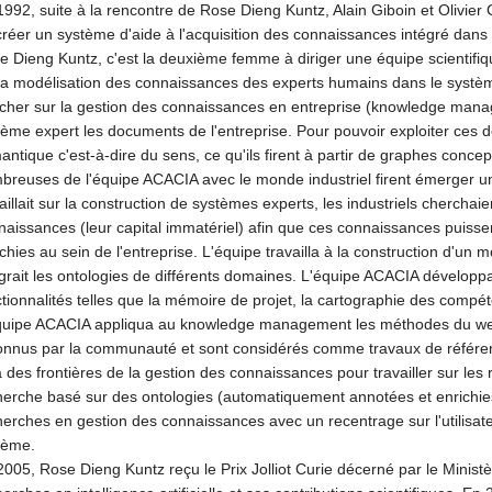
992, suite à la rencontre de Rose Dieng Kuntz, Alain Giboin et Olivier C
créer un système d'aide à l'acquisition des connaissances intégré dans 
e Dieng Kuntz, c'est la deuxième femme à diriger une équipe scientifiqu
la modélisation des connaissances des experts humains dans le système
cher sur la gestion des connaissances en entreprise (knowledge manage
ème expert les documents de l'entreprise. Pour pouvoir exploiter ces doc
ntique c'est-à-dire du sens, ce qu'ils firent à partir de graphes concep
breuses de l'équipe ACACIA avec le monde industriel firent émerger u
aillait sur la construction de systèmes experts, les industriels cherchai
naissances (leur capital immatériel) afin que ces connaissances puiss
ichies au sein de l'entreprise. L'équipe travailla à la construction d'
égrait les ontologies de différents domaines. L'équipe ACACIA développ
tionnalités telles que la mémoire de projet, la cartographie des compét
quipe ACACIA appliqua au knowledge management les méthodes du web 
onnus par la communauté et sont considérés comme travaux de référenc
à des frontières de la gestion des connaissances pour travailler sur le
herche basé sur des ontologies (automatiquement annotées et enrichies
herches en gestion des connaissances avec un recentrage sur l'utilisate
tème.
2005, Rose Dieng Kuntz reçu le Prix Jolliot Curie décerné par le Minis