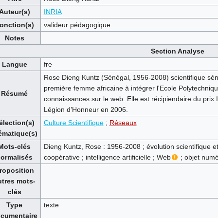
Auteur(s)
INRIA
onction(s)
valideur pédagogique
Notes
Section Analyse
Langue
fre
Rose Dieng Kuntz (Sénégal, 1956-2008) scientifique sénégal
première femme africaine à intégrer l'Ecole Polytechnique.
Résumé
connaissances sur le web. Elle est récipiendaire du prix I
Légion d’Honneur en 2006.
élection(s)
Culture Scientifique
;
Réseaux
ématique(s)
Mots-clés
Dieng Kuntz, Rose : 1956-2008 ; évolution scientifique 
ormalisés
coopérative ; intelligence artificielle ; Web
; objet numé
roposition
utres mots-
clés
Type
texte
cumentaire