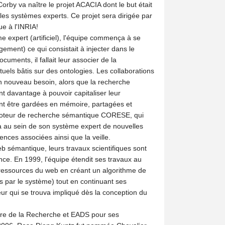
orby va naître le projet ACACIA dont le but était
les systèmes experts. Ce projet sera dirigée par
e à l'INRIA!
 expert (artificiel), l'équipe commença à se
ment) ce qui consistait à injecter dans le
uments, il fallait leur associer de la
tuels bâtis sur des ontologies. Les collaborations
n nouveau besoin, alors que la recherche
ent davantage à pouvoir capitaliser leur
ent être gardées en mémoire, partagées et
un moteur de recherche sémantique CORESE, qui
a au sein de son système expert de nouvelles
ences associées ainsi que la veille.
sémantique, leurs travaux scientifiques sont
e. En 1999, l'équipe étendit ses travaux au
s ressources du web en créant un algorithme de
 par le système) tout en continuant ses
ur qui se trouva impliqué dès la conception du
tère de la Recherche et EADS pour ses