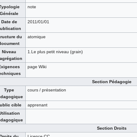
Typologie
note
Générale
Date de
2011/01/01
ublication
tructure du
atomique
document
Niveau
1.Le plus petit niveau (grain)
'agrégation
Exigences
page Wiki
echniques
Section Pédagogie
Type
cours / présentation
édagogique
ublic cible
apprenant
Utilisation
édagogique
Section Droits
Droits du
Licence CC