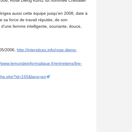
 En 2006, Rose Dieng Kuntz fut nommée Chevalier
rigea aussi cette équipe jusqu'en 2008, date à
de sa force de travail réputée, de son
ir d'une femme intelligente, souriante, douce,
/05/2006,
http://interstices.info/rose-dieng-
//www.lemondeinformatique.fr/entretiens/lire-
Fiche.php?id=155&lang=en