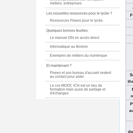
métiers, entreprises
Les nouvelles ressources pour le lycée ?
F
Ressources Pixees pour le lycée.
Quelques bonnes feuilles:
Le manuel ISN en accès direct
Informatique au féminin
Exemples de métiers du numérique
Et maintenant ?
Pixees et son bureau d'accueil restent
S
au contact pour aider
th
Le cxs-MOOC ICN est un lieu de
formation mais aussi de partage et
d'échanges
n
P
a
do