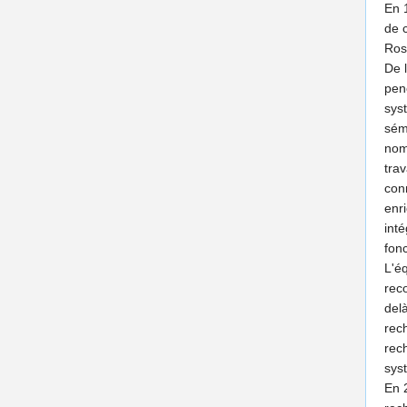
En 1
de 
Ros
De 
pen
syst
séma
nom
trav
con
enr
int
fonc
L'é
rec
del
rec
rec
sys
En 