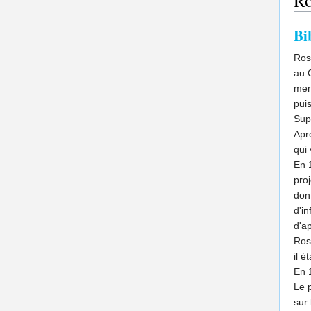
Ro
Bi
Ros
au 
ment
puis
Sup
Aprè
qui
En 1
proj
dont
d'in
d'a
Rose
il é
En 
Le 
sur 