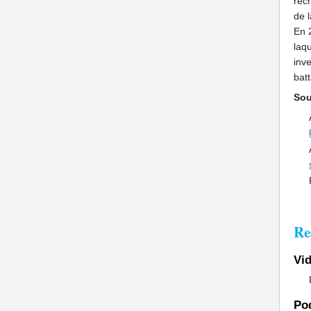
rec
de 
En 
laqu
inve
bat
Sou
Re
Vi
Po