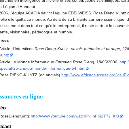
herches en intelligence artificielle et ses contributions scientifiques.
la Légion d'Honneur.
2006, l'équipe ACACIA devint l'équipe EDELWEISS. Rose Dieng Kuntz di
elle elle quitta ce monde. Au delà de sa brillante carrière scientifique, 
stissement dans tout ce qu'elle entreprenait, il reste surtout le souven
tante, visionnaire, pédagogue et humble.
rces
Article d'Interstices
Rose Dieng-Kuntz : savoir, mémoire et partage
, 22
kuntz
Article Le Monde Informatique
Entretien Rose Dieng
, 18/05/2006,
http:
special-25-ans-du-monde-informatique-54.html
Rose DIENG-KUNTZ (en anglais)
http://www.africansuccess.org/visu
ssources en ligne
déo
RoseDiengKuntz
http://www.youtube.com/watch?v=bFm2T72_Kt8
dcast