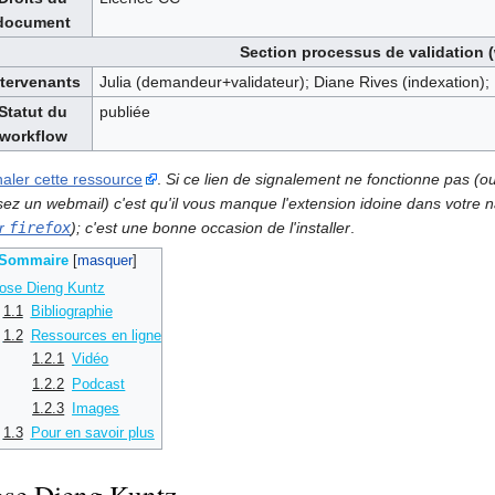
document
Section processus de validation 
ntervenants
Julia (demandeur+validateur); Diane Rives (indexation);
Statut du
publiée
workflow
naler cette ressource
.
Si ce lien de signalement ne fonctionne pas (o
lisez un webmail) c'est qu'il vous manque l'extension idoine dans votre
r
firefox
); c'est une bonne occasion de l'installer
.
Sommaire
ose Dieng Kuntz
1.1
Bibliographie
1.2
Ressources en ligne
1.2.1
Vidéo
1.2.2
Podcast
1.2.3
Images
1.3
Pour en savoir plus