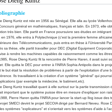
se Dieng Kuntz
bliographie
e Dieng Kuntz est née en 1956 au Sénégal. Elle alla au lycée Vollenhove
Concours général en mathématiques, français et latin. En 1973, elle obt
ion très bien. Elle partit en France poursuivre ses études en intégrant
 en 1976, elle entra à Polytechnique (c'est la première femme africaine 
érieure des Télécommunications, puis entra en thèse à l'Université Par
s sa thèse, elle partit travailler pour DEC (Digital Equipment Corporation
 vise à rendre les machines capables de raisonnement comme les être
985, Rose Dieng Kuntz fit la rencontre de Pierre Haren, il avait suivi s
et. Elle quitta le DEC pour entrer à l'INRIA Sophia Antipolis dans le pro
 le but était la résolution de problèmes à partir de l'exploitation d'u
férence. Ils travaillaient à la création d'un système "général" qui pourrai
pplications (par exemple la médecine, le batiment,etc).
 Dieng Kuntz travaillait quant à elle surtout sur la partie transmission 
tait important que le système puisse être en mesure d'expliquer son rais
1988, Pierre Haren quitta l'INRIA pour lancer la start-up Ilog issue de
projet SMECI devint le projet SECOIA dirigé par Bernard Neveu. Rose D
les systèmes "explicateurs" et s'orientait vers les systèmes d'aide à l'