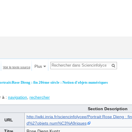
Plus
Voir le texte source
ortrait:Rose Dieng : fin 20ème siècle : Notion d'objets numériques
r à :
navigation
,
rechercher
Section Description
http://wiki.inria.fr/sciencinfolycee/Portrait:Rose Dieng
URL
d%27objets num%C3%A9riques
Titre
Rose Dieng Kuntz