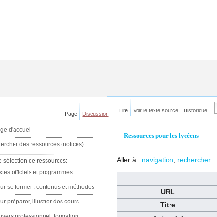
Lire
Voir le texte source
Historique
Page
Discussion
ge d'accueil
Ressources pour les lycéens
ercher des ressources (notices)
Aller à :
navigation
,
rechercher
e sélection de ressources:
xtes officiels et programmes
ur se former : contenus et méthodes
URL
ur préparer, illustrer des cours
Titre
ivers professionnel: formation,