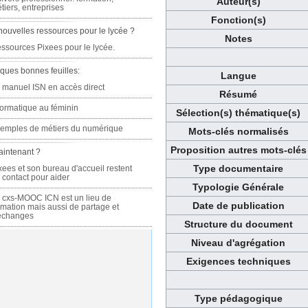
Auteur(s)
tiers, entreprises
Fonction(s)
nouvelles ressources pour le lycée ?
Notes
ssources Pixees pour le lycée.
ques bonnes feuilles:
Langue
 manuel ISN en accès direct
Résumé
formatique au féminin
Sélection(s) thématique(s)
emples de métiers du numérique
Mots-clés normalisés
Proposition autres mots-clés
aintenant ?
Type documentaire
xees et son bureau d'accueil restent
 contact pour aider
Typologie Générale
 cxs-MOOC ICN est un lieu de
Date de publication
rmation mais aussi de partage et
échanges
Structure du document
Niveau d'agrégation
Exigences techniques
Type pédagogique