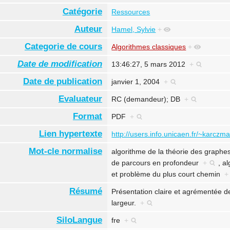
Catégorie
Ressources
Auteur
Hamel, Sylvie
+
Categorie de cours
Algorithmes classiques
+
Date de modification
13:46:27, 5 mars 2012
+
Date de publication
janvier 1, 2004
+
Evaluateur
RC (demandeur); DB
+
Format
PDF
+
Lien hypertexte
http://users.info.unicaen.fr/~karcz
Mot-cle normalise
algorithme de la théorie des graph
de parcours en profondeur
+
,
al
et
problème du plus court chemin
+
Résumé
Présentation claire et agrémentée 
largeur.
+
SiloLangue
fre
+