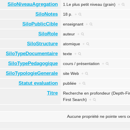
SiloNiveauAgregation
1.Le plus petit niveau (grain)
+
SiloNotes
18 p.
+
SiloPublicCible
enseignant
+
SiloRole
auteur
+
SiloStructure
atomique
+
SiloTypeDocumentaire
texte
+
SiloTypePedagogique
cours / présentation
+
SiloTypologieGenerale
site Web
+
Statut evaluation
publiée
+
Titre
Recherche en profondeur (Depth-Fir
First Search)
+
Aucune propriété ne pointe vers c