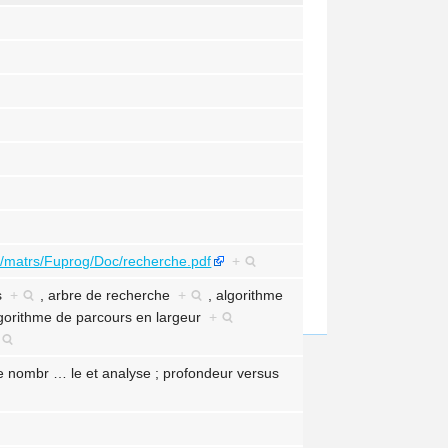
ma/matrs/Fuprog/Doc/recherche.pdf
+
es
+
,
arbre de recherche
+
,
algorithme
gorithme de parcours en largeur
+
de nombr
…
le et analyse ; profondeur versus