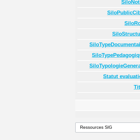
SiloNot
SiloPublicCi
SiloR
SiloStruct
SiloTypeDocumentai
SiloTypePedagogiq
SiloTypologieGenera
Statut evaluat
Ti