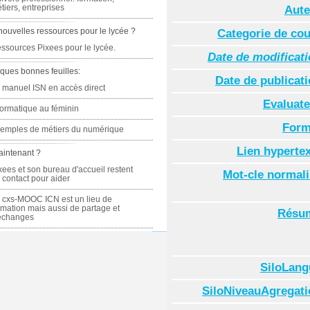
tiers, entreprises
Aute
nouvelles ressources pour le lycée ?
Categorie de co
ssources Pixees pour le lycée.
Date de modificat
ques bonnes feuilles:
Date de publicat
 manuel ISN en accès direct
Evaluate
formatique au féminin
Form
emples de métiers du numérique
Lien hyperte
aintenant ?
xees et son bureau d'accueil restent
Mot-cle normal
 contact pour aider
 cxs-MOOC ICN est un lieu de
rmation mais aussi de partage et
Résu
échanges
SiloLang
SiloNiveauAgregati