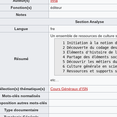
Auteur(s)
Inria
Fonction(s)
éditeur
Notes
Section Analyse
Langue
fre
Un ensemble de ressources de culture s
   1 Initiation à la notion d'algorithme

   2 Découverte du codage des objets numériques

   3 Éléments d'histoire de l'informatique

   4 Partage des éléments sociétaux liés au numérique     

Résumé
   5 Découvrir les métiers du numérique et de la recherche

   6 Culture générale en science du numérique

etc…
élection(s) thématique(s)
Cours Généraux d'ISN
Mots-clés normalisés
oposition autres mots-clés
Type documentaire