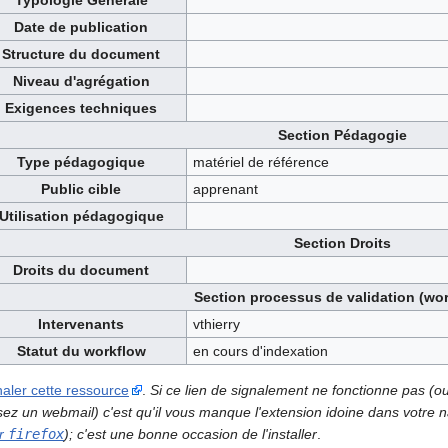
Typologie Générale
Date de publication
Structure du document
Niveau d'agrégation
Exigences techniques
Section Pédagogie
Type pédagogique
matériel de référence
Public cible
apprenant
Utilisation pédagogique
Section Droits
Droits du document
Section processus de validation (wo
Intervenants
vthierry
Statut du workflow
en cours d'indexation
naler cette ressource
.
Si ce lien de signalement ne fonctionne pas (o
lisez un webmail) c'est qu'il vous manque l'extension idoine dans votre
r
firefox
); c'est une bonne occasion de l'installer
.