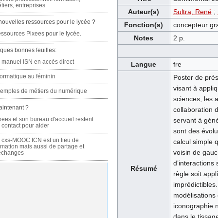
tiers, entreprises
Auteur(s)
Sultra, René
;
nouvelles ressources pour le lycée ?
Fonction(s)
concepteur gr
ssources Pixees pour le lycée.
Notes
2 p.
ques bonnes feuilles:
 manuel ISN en accès direct
Langue
fre
formatique au féminin
Poster de prés
visant à appli
emples de métiers du numérique
sciences, les 
aintenant ?
collaboration d
xees et son bureau d'accueil restent
servant à géné
 contact pour aider
sont des évolu
 cxs-MOOC ICN est un lieu de
calcul simple q
rmation mais aussi de partage et
voisin de gauc
échanges
d’interactions
Résumé
règle soit app
imprédictibles
modélisations 
iconographie no
dans le tissag