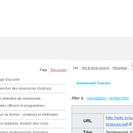
Lire
Voir le texte source
Historique
Page
Discussion
ge d'accueil
Sentimental Journey
ercher des ressources (notices)
Aller à :
navigation
,
rechercher
e sélection de ressources:
xtes officiels et programmes
ur se former : contenus et méthodes
http://wiki.in
URL
ur préparer, illustrer des cours
textures.pdf
Titre
Sentimental J
ivers professionnel: formation,