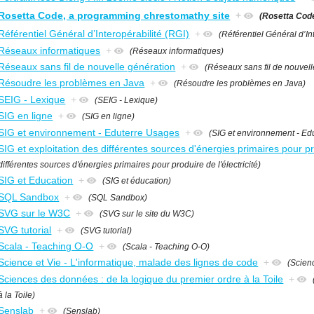
Rosetta Code, a programming chrestomathy site
+
(Rosetta Cod
Référentiel Général d’Interopérabilité (RGI)
+
(Référentiel Général d’In
Réseaux informatiques
+
(Réseaux informatiques)
Réseaux sans fil de nouvelle génération
+
(Réseaux sans fil de nouvell
Résoudre les problèmes en Java
+
(Résoudre les problèmes en Java)
SEIG - Lexique
+
(SEIG - Lexique)
SIG en ligne
+
(SIG en ligne)
SIG et environnement - Eduterre Usages
+
(SIG et environnement - Ed
SIG et exploitation des différentes sources d'énergies primaires pour pro
différentes sources d'énergies primaires pour produire de l'électricité)
SIG et Education
+
(SIG et éducation)
SQL Sandbox
+
(SQL Sandbox)
SVG sur le W3C
+
(SVG sur le site du W3C)
SVG tutorial
+
(SVG tutorial)
Scala - Teaching O-O
+
(Scala - Teaching O-O)
Science et Vie - L'informatique, malade des lignes de code
+
(Scien
Sciences des données : de la logique du premier ordre à la Toile
+
à la Toile)
Senslab
+
(Senslab)