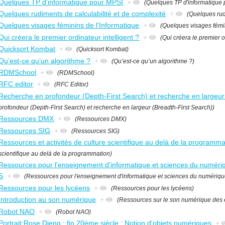
Quelques TP d'informatique pour MPSI
+
(Quelques TP d'informatique
Quelques rudiments de calculabilité et de complexité
+
(Quelques rud
Quelques visages féminins de l'Informatique
+
(Quelques visages fémin
Qui créera le premier ordinateur intelligent ?
+
(Qui créera le premier o
Quicksort Kombat
+
(Quicksort Kombat)
Qu’est-ce qu’un algorithme ?
+
(Qu’est-ce qu’un algorithme ?)
RDMSchool
+
(RDMSchool)
RFC editor
+
(RFC Editor)
Recherche en profondeur (Depth-First Search) et recherche en largeur
profondeur (Depth-First Search) et recherche en largeur (Breadth-First Search))
Ressources DMX
+
(Ressources DMX)
Ressources SIG
+
(Ressources SIG)
Ressources et activités de culture scientifique au delà de la programma
scientifique au delà de la programmation)
Ressources pour l'enseignement d'informatique et sciences du numériqu
S
+
(Ressources pour l'enseignement d'informatique et sciences du numérique
Ressources pour les lycéens
+
(Ressources pour les lycéens)
Introduction au son numérique
+
(Ressources sur le son numérique des 
Robot NAO
+
(Robot NAO)
Portrait:Rose Dieng : fin 20ème siècle : Notion d'objets numériques
+