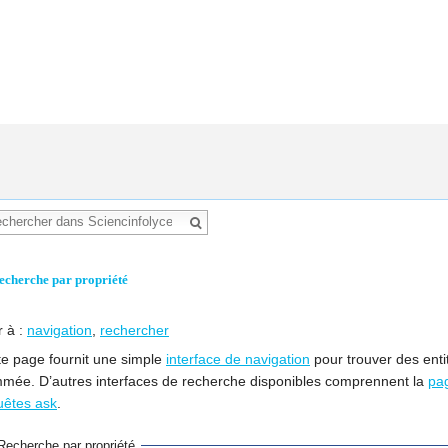
echerche par propriété
r à :
navigation
,
rechercher
te page fournit une simple
interface de navigation
pour trouver des enti
mée. D’autres interfaces de recherche disponibles comprennent la
pa
uêtes ask
.
Recherche par propriété