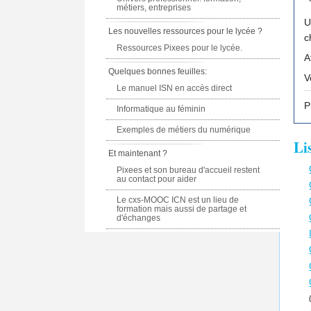
métiers, entreprises
U
Les nouvelles ressources pour le lycée ?
Ressources Pixees pour le lycée.
A
Quelques bonnes feuilles:
Le manuel ISN en accès direct
P
Informatique au féminin
Exemples de métiers du numérique
Li
Et maintenant ?
Pixees et son bureau d'accueil restent
au contact pour aider
Le cxs-MOOC ICN est un lieu de
formation mais aussi de partage et
d'échanges