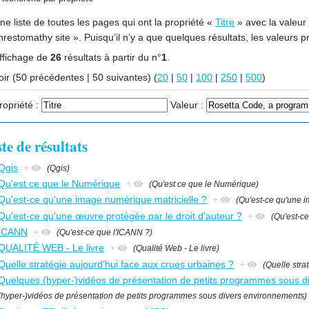
ne liste de toutes les pages qui ont la propriété «
Titre
» avec la valeu
chrestomathy site ». Puisqu’il n’y a que quelques résultats, les
ffichage de
26
résultats à partir du n°
1
.
Voir (50 précédentes | 50 suivantes) (
20
|
50
|
100
|
250
|
500
)
ropriété :
Valeur :
ste de résultats
Qgis
+
(Qgis)
Qu'est ce que le Numérique
+
(Qu'est ce que le Numérique)
Qu'est-ce qu'une image numérique matricielle ?
+
(Qu'est-ce qu'une 
Qu'est-ce qu'une œuvre protégée par le droit d'auteur ?
+
(Qu'est-ce
ICANN
+
(Qu'est-ce que l'ICANN ?)
QUALITÉ WEB - Le livre
+
(Qualité Web - Le livre)
Quelle stratégie aujourd'hui face aux crues urbaines ?
+
(Quelle stra
Quelques (hyper-)vidéos de présentation de petits programmes sous d
(hyper-)vidéos de présentation de petits programmes sous divers environnements)