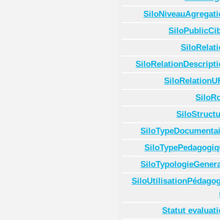
SiloNiveauAgregati
SiloPublicCi
SiloRelat
SiloRelationDescript
SiloRelationU
SiloR
SiloStruct
SiloTypeDocumentai
SiloTypePedagogiq
SiloTypologieGenera
SiloUtilisationPédago
Statut evaluat