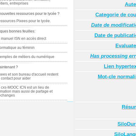
tiers, entreprises
Aute
nouvelles ressources pour le lycée ?
Categorie de co
ssources Pixees pour le lycée.
Date de modificat
ques bonnes feuilles:
Date de publicat
 manuel ISN en accès direct
Evaluate
formatique au féminin
Has processing er
emples de métiers du numérique
Lien hyperte
aintenant ?
xees et son bureau d'accueil restent
Mot-cle normal
 contact pour aider
 cxs-MOOC ICN est un lieu de
rmation mais aussi de partage et
échanges
Résu
SiloDur
SiloLang