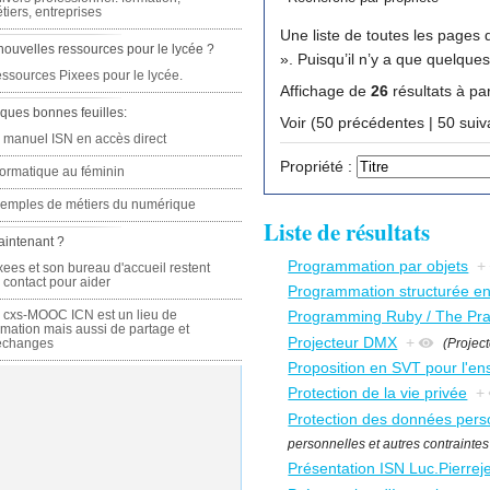
tiers, entreprises
Une liste de toutes les pages q
nouvelles ressources pour le lycée ?
». Puisqu’il n’y a que quelqu
ssources Pixees pour le lycée.
Affichage de
26
résultats à par
ques bonnes feuilles:
Voir (50 précédente
 manuel ISN en accès direct
Propriété :
formatique au féminin
emples de métiers du numérique
Liste de résultats
aintenant ?
Programmation par objets
+
xees et son bureau d'accueil restent
 contact pour aider
Programmation structurée e
 cxs-MOOC ICN est un lieu de
Programming Ruby / The Pr
rmation mais aussi de partage et
Projecteur DMX
+
(Projec
échanges
Proposition en SVT pour l'en
Protection de la vie privée
+
Protection des données personn
personnelles et autres contraintes l
Présentation ISN Luc.Pierrej