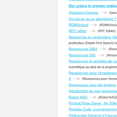
Qui créera le premier ordina
Quicksort Kombat
+
(Quic
Qu’est-ce qu’un algorithme ?
RDMSchool
+
(RDMSchool
RFC editor
+
(RFC Editor)
Recherche en profondeur (Dep
profondeur (Depth-First Search) e
Ressources DMX
+
(Ress
Ressources SIG
+
(Resso
Ressources et activités de cu
scientifique au delà de la progra
Ressources pour l'enseigneme
S
+
(Ressources pour l'ensei
Ressources pour les lycéens
Introduction au son numériq
Robot NAO
+
(Robot NAO)
Portrait:Rose Dieng : fin 20è
Rosetta Code, a programmin
Référentiel Général d’Interop