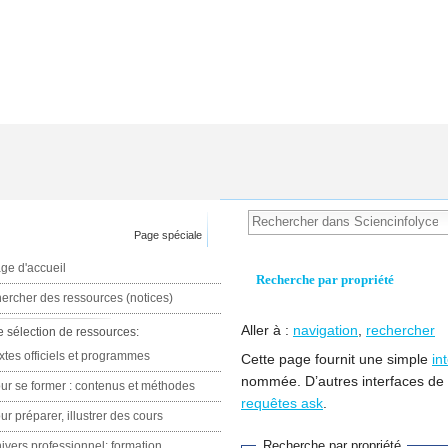
Page spéciale
ge d'accueil
Recherche par propriété
ercher des ressources (notices)
Aller à :
navigation
,
rechercher
e sélection de ressources:
xtes officiels et programmes
Cette page fournit une simple
in
nommée. D’autres interfaces de
ur se former : contenus et méthodes
requêtes ask
.
ur préparer, illustrer des cours
Recherche par propriété
ivers professionnel: formation,