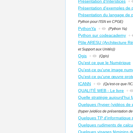
Présentation d'Interstices
+
Présentation d'exemples de p
Présentation du langage de
Python pour l'ISN en CPGE)
PythonYa
+
(Python Ya)
Python sur codeacademy
+
Pôle ARESU (Architecture Ré
et Support aux Unités))
Qgis
+
(Qgis)
Qu'est ce que le Numérique
Qu'est-ce qu'une image numér
Qu'est-ce qu'une œuvre proté
ICANN
+
(Qu'est-ce que l'
QUALITÉ WEB - Le livre
+
Quelle stratégie aujourd'hui 
Quelques (hyper-)vidéos de 
(hyper-)vidéos de présentation d
Quelques TP d'informatique
Quelques rudiments de calcul
Quelques visages féminins de