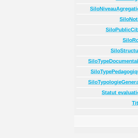
SiloNiveauAgregati
SiloNot
SiloPublicCi
SiloR
SiloStruct
SiloTypeDocumentai
SiloTypePedagogiq
SiloTypologieGenera
Statut evaluat
Ti