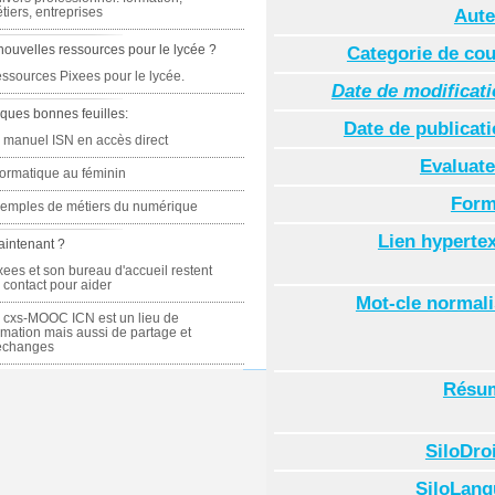
tiers, entreprises
Aute
nouvelles ressources pour le lycée ?
Categorie de co
ssources Pixees pour le lycée.
Date de modificat
ques bonnes feuilles:
Date de publicat
 manuel ISN en accès direct
Evaluate
formatique au féminin
Form
emples de métiers du numérique
Lien hyperte
aintenant ?
xees et son bureau d'accueil restent
 contact pour aider
Mot-cle normal
 cxs-MOOC ICN est un lieu de
rmation mais aussi de partage et
échanges
Résu
SiloDro
SiloLang