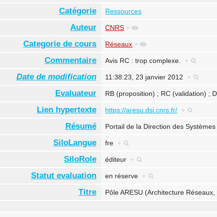
Catégorie
Ressources
Auteur
CNRS
+
Categorie de cours
Réseaux
+
Commentaire
Avis RC : trop complexe.
+
Date de modification
11:38:23, 23 janvier 2012
+
Evaluateur
RB (proposition) ; RC (validation) ;
Lien hypertexte
https://aresu.dsi.cnrs.fr/
+
Résumé
Portail de la Direction des Systèm
SiloLangue
fre
+
SiloRole
éditeur
+
Statut evaluation
en réserve
+
Titre
Pôle ARESU (Architecture Réseaux, 