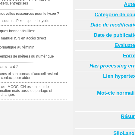
tiers, entreprises
Aute
nouvelles ressources pour le lycée ?
Categorie de co
ssources Pixees pour le lycée.
Date de modificat
ques bonnes feuilles:
Date de publicat
 manuel ISN en accès direct
Evaluate
formatique au féminin
Form
emples de métiers du numérique
Has processing er
aintenant ?
xees et son bureau d'accueil restent
Lien hyperte
 contact pour aider
 cxs-MOOC ICN est un lieu de
rmation mais aussi de partage et
Mot-cle normal
échanges
Résu
SiloLang