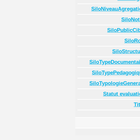
SiloNiveauAgregati
SiloNot
SiloPublicCi
SiloR
SiloStruct
SiloTypeDocumentai
SiloTypePedagogiq
SiloTypologieGenera
Statut evaluat
Ti