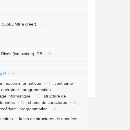
ce SupLOMfr à créer).
+
e Rives (indexation); DB
+
tm
+
grammation informatique
+
,
contrainte
,
opérateur : programmation
ngage informatique
+
,
structure de
e données
+
,
chaîne de caractères
+
,
rocédure : programmation
+
ntaires
…
lation de structures de données