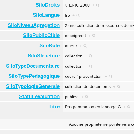
SiloDroits
© ENIC 2000
+
SiloLangue
fre
+
SiloNiveauAgregation
2.une collection de ressources de 
SiloPublicCible
enseignant
+
SiloRole
auteur
+
SiloStructure
collection
+
SiloTypeDocumentaire
collection
+
SiloTypePedagogique
cours / présentation
+
SiloTypologieGenerale
collection de documents
+
Statut evaluation
publiée
+
Titre
Programmation en langage C
+
Aucune propriété ne pointe vers c