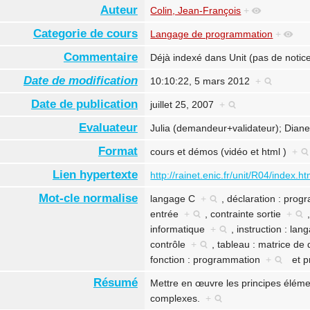
Auteur
Colin, Jean-François
+
Categorie de cours
Langage de programmation
+
Commentaire
Déjà indexé dans Unit (pas de noti
Date de modification
10:10:22, 5 mars 2012
+
Date de publication
juillet 25, 2007
+
Evaluateur
Julia (demandeur+validateur); Dian
Format
cours et démos (vidéo et html )
+
Lien hypertexte
http://rainet.enic.fr/unit/R04/index.h
Mot-cle normalise
langage C
+
,
déclaration : pro
entrée
+
,
contrainte sortie
+
informatique
+
,
instruction : la
contrôle
+
,
tableau : matrice d
fonction : programmation
+
et
p
Résumé
Mettre en œuvre les principes éléme
complexes.
+