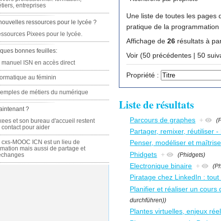
tiers, entreprises
Une liste de toutes les pages q
nouvelles ressources pour le lycée ?
ssources Pixees pour le lycée.
Affichage de
26
résultats à par
ques bonnes feuilles:
Voir (50 précédente
 manuel ISN en accès direct
Propriété :
formatique au féminin
emples de métiers du numérique
Liste de résultats
aintenant ?
Parcours de graphes
+
(
xees et son bureau d'accueil restent
 contact pour aider
Partager, remixer, réutiliser -
 cxs-MOOC ICN est un lieu de
Penser, modéliser et maîtrise
rmation mais aussi de partage et
Phidgets
+
(Phidgets)
échanges
Electronique binaire
+
(P
Piratage chez LinkedIn : tout 
Planifier et réaliser un cours
durchführen))
Plantes virtuelles, enjeux rée