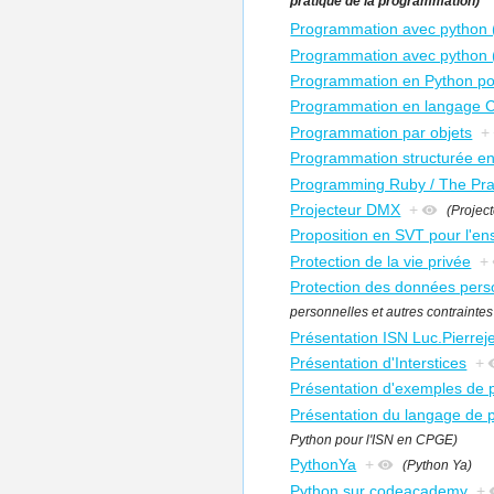
pratique de la programmation)
Programmation avec python (
Programmation avec python (
Programmation en Python po
Programmation en langage 
Programmation par objets
+
Programmation structurée e
Programming Ruby / The Pr
Projecteur DMX
+
(Projec
Proposition en SVT pour l'en
Protection de la vie privée
+
Protection des données personn
personnelles et autres contraintes l
Présentation ISN Luc.Pierrej
Présentation d'Interstices
+
Présentation d'exemples de p
Présentation du langage de
Python pour l'ISN en CPGE)
PythonYa
+
(Python Ya)
Python sur codeacademy
+