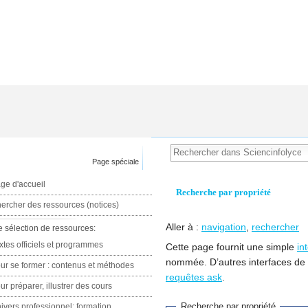
Page spéciale
ge d'accueil
Recherche par propriété
ercher des ressources (notices)
Aller à :
navigation
,
rechercher
e sélection de ressources:
xtes officiels et programmes
Cette page fournit une simple
in
nommée. D’autres interfaces de
ur se former : contenus et méthodes
requêtes ask
.
ur préparer, illustrer des cours
Recherche par propriété
ivers professionnel: formation,