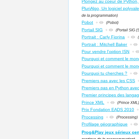
Plongez au coeur de Python,
PluriAlgo, Un logiciel polyva
de la programmation)
Pobot
+
(Pobot)
Portail SIG
+
(Portail SIG 
Portrait : Carly Fiorina
+
Portrait : Mitchell Baker
+
Pour vendre l'option ISN
+
Pourquoi et comment le mond
Pourquoi et comment le mon
Pourquoi tu cherches ?
+
Premiers pas avec les CSS
Premiers pas en Python avec
Premier principes des langa
Prince XML
+
(Prince XML
Prix Fondation EADS 2010
Processing
+
(Processing)
Profilage géographique
+
Prog&Play jeux sérieux cen