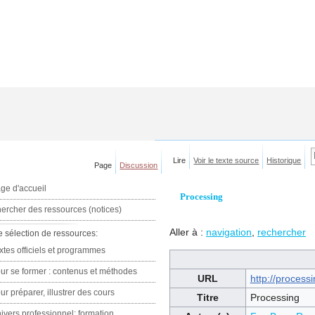
Lire
Voir le texte source
Historique
Page
Discussion
ge d'accueil
Processing
ercher des ressources (notices)
Aller à :
navigation
,
rechercher
e sélection de ressources:
xtes officiels et programmes
ur se former : contenus et méthodes
URL
http://processi
ur préparer, illustrer des cours
Titre
Processing
ivers professionnel: formation,