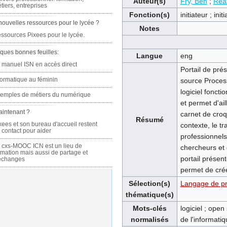
Auteur(s)
Fry, Ben
;
Rea
tiers, entreprises
Fonction(s)
initiateur ; init
nouvelles ressources pour le lycée ?
Notes
ssources Pixees pour le lycée.
ques bonnes feuilles:
Langue
eng
 manuel ISN en accès direct
Portail de pr
formatique au féminin
source Process
logiciel fonct
emples de métiers du numérique
et permet d'ai
aintenant ?
carnet de croq
Résumé
xees et son bureau d'accueil restent
contexte, le t
 contact pour aider
professionnels 
 cxs-MOOC ICN est un lieu de
chercheurs et d
rmation mais aussi de partage et
portail présent
échanges
permet de crée
Sélection(s)
Langage de p
thématique(s)
Mots-clés
logiciel ; open
normalisés
de l'informati