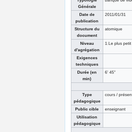
Typologie
banque de vid
Générale
Date de
2011/01/31
publication
Structure du
atomique
document
Niveau
1.Le plus petit
d'agrégation
Exigences
techniques
Durée (en
6' 45"
min)
Type
cours / présen
pédagogique
Public cible
enseignant
Utilisation
pédagogique