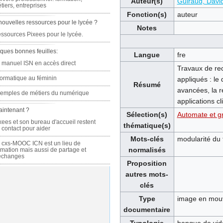
Auteur(s)
Guiraud, Davi
tiers, entreprises
Fonction(s)
auteur
nouvelles ressources pour le lycée ?
Notes
ssources Pixees pour le lycée.
ques bonnes feuilles:
Langue
fre
 manuel ISN en accès direct
Travaux de rec
formatique au féminin
appliqués : le 
Résumé
avancées, la r
emples de métiers du numérique
applications c
aintenant ?
Sélection(s)
Automate et 
xees et son bureau d'accueil restent
thématique(s)
 contact pour aider
Mots-clés
modularité du 
 cxs-MOOC ICN est un lieu de
normalisés
rmation mais aussi de partage et
échanges
Proposition
autres mots-
clés
Type
image en mou
documentaire