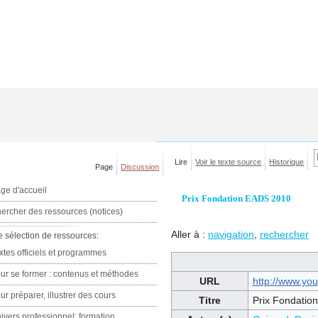
Lire
Voir le texte source
Historique
Page
Discussion
ge d'accueil
Prix Fondation EADS 2010
ercher des ressources (notices)
Aller à :
navigation
,
rechercher
e sélection de ressources:
xtes officiels et programmes
ur se former : contenus et méthodes
URL
http://www.y
ur préparer, illustrer des cours
Titre
Prix Fondatio
ivers professionnel: formation,