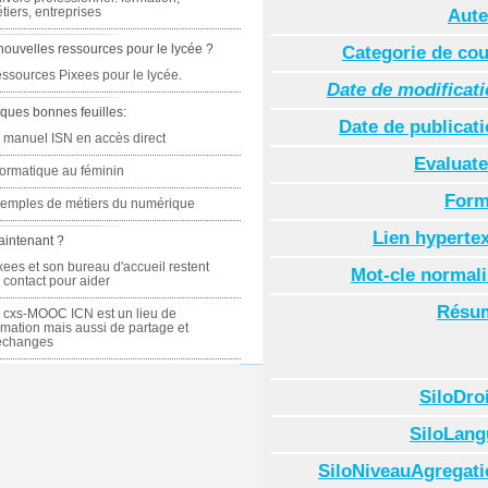
tiers, entreprises
Aute
nouvelles ressources pour le lycée ?
Categorie de co
ssources Pixees pour le lycée.
Date de modificat
ques bonnes feuilles:
Date de publicat
 manuel ISN en accès direct
Evaluate
formatique au féminin
Form
emples de métiers du numérique
Lien hyperte
aintenant ?
xees et son bureau d'accueil restent
Mot-cle normal
 contact pour aider
Résu
 cxs-MOOC ICN est un lieu de
rmation mais aussi de partage et
échanges
SiloDro
SiloLang
SiloNiveauAgregati