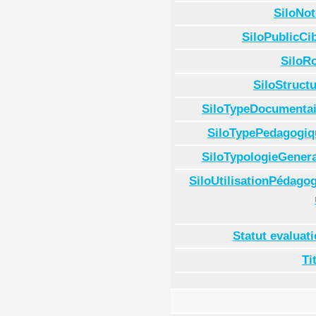
SiloNot
SiloPublicCi
SiloR
SiloStruct
SiloTypeDocumentai
SiloTypePedagogiq
SiloTypologieGenera
SiloUtilisationPédago
Statut evaluat
Ti