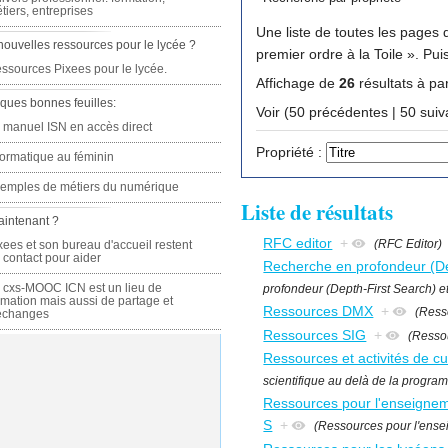
tiers, entreprises
Une liste de toutes les pages q
nouvelles ressources pour le lycée ?
premi
ssources Pixees pour le lycée.
Affichage de
26
résultats à par
ques bonnes feuilles:
Voir (50 précédente
 manuel ISN en accès direct
Propriété :
formatique au féminin
emples de métiers du numérique
Liste de résultats
aintenant ?
RFC editor
+
(RFC Editor)
xees et son bureau d'accueil restent
 contact pour aider
Recherche en profondeur (Dep
 cxs-MOOC ICN est un lieu de
profondeur (Depth-First Search) e
rmation mais aussi de partage et
Ressources DMX
+
(Ress
échanges
Ressources SIG
+
(Resso
Ressources et activités de cu
scientifique au delà de la progra
Ressources pour l'enseigneme
S
+
(Ressources pour l'ensei