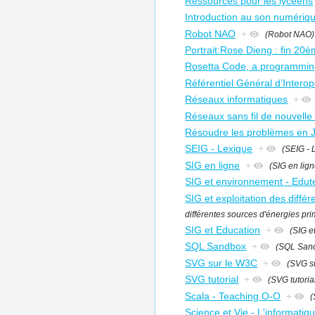
Ressources pour les lycéens
Introduction au son numériq
Robot NAO
+
(Robot NAO)
Portrait:Rose Dieng : fin 20è
Rosetta Code, a programmin
Référentiel Général d’Interop
Réseaux informatiques
+
Réseaux sans fil de nouvelle
Résoudre les problèmes en 
SEIG - Lexique
+
(SEIG - 
SIG en ligne
+
(SIG en lign
SIG et environnement - Edut
SIG et exploitation des différ
différentes sources d'énergies prim
SIG et Education
+
(SIG e
SQL Sandbox
+
(SQL San
SVG sur le W3C
+
(SVG su
SVG tutorial
+
(SVG tutoria
Scala - Teaching O-O
+
(
Science et Vie - L'informati