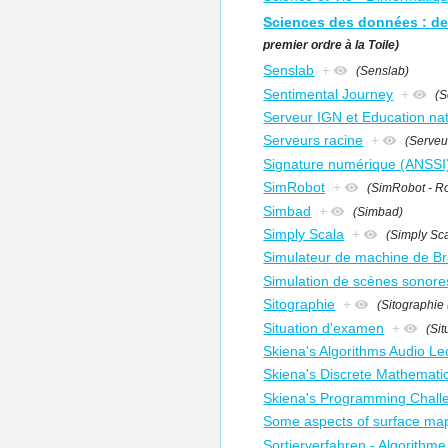
Sciences des données : de 
premier ordre à la Toile)
Senslab
+
(Senslab)
Sentimental Journey
+
(S
Serveur IGN et Education nat
Serveurs racine
+
(Serveu
Signature numérique (ANSSI
SimRobot
+
(SimRobot - Ro
Simbad
+
(Simbad)
Simply Scala
+
(Simply Sc
Simulateur de machine de Br
Simulation de scènes sonore
Sitographie
+
(Sitographie 
Situation d'examen
+
(Si
Skiena's Algorithms Audio Le
Skiena's Discrete Mathemati
Skiena's Programming Challe
Some aspects of surface ma
Sortierverfahren - Algorithme 