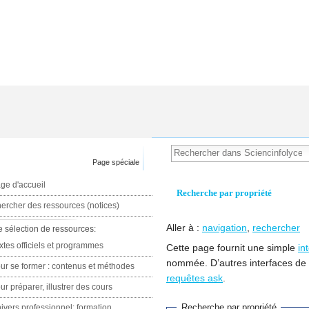
Page spéciale
ge d'accueil
Recherche par propriété
ercher des ressources (notices)
Aller à :
navigation
,
rechercher
e sélection de ressources:
xtes officiels et programmes
Cette page fournit une simple
in
nommée. D’autres interfaces de
ur se former : contenus et méthodes
requêtes ask
.
ur préparer, illustrer des cours
Recherche par propriété
ivers professionnel: formation,