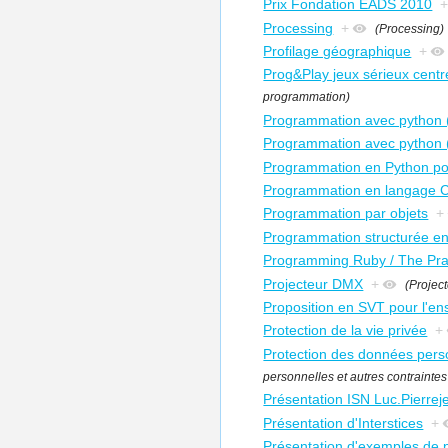
Prix Fondation EADS 2010
Processing
+
(Processing)
Profilage géographique
+
Prog&Play jeux sérieux centr
programmation)
Programmation avec python (
Programmation avec python (
Programmation en Python po
Programmation en langage 
Programmation par objets
+
Programmation structurée e
Programming Ruby / The Pr
Projecteur DMX
+
(Projec
Proposition en SVT pour l'en
Protection de la vie privée
+
Protection des données personn
personnelles et autres contraintes l
Présentation ISN Luc.Pierrej
Présentation d'Interstices
+
Présentation d'exemples de p