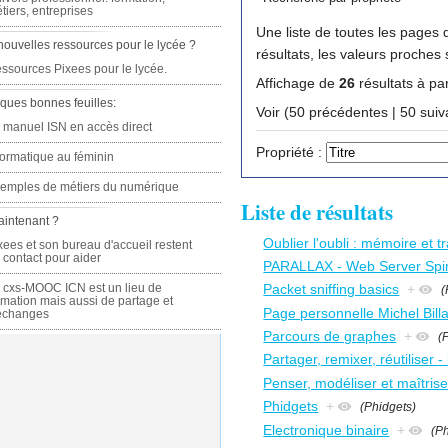
tiers, entreprises
Une liste de toutes les pages q
nouvelles ressources pour le lycée ?
résultats, les valeurs proches
ssources Pixees pour le lycée.
Affichage de
26
résultats à par
ques bonnes feuilles:
Voir (50 précédente
 manuel ISN en accès direct
Propriété :
formatique au féminin
emples de métiers du numérique
Liste de résultats
aintenant ?
Oublier l'oubli : mémoire et t
xees et son bureau d'accueil restent
 contact pour aider
PARALLAX - Web Server Spi
 cxs-MOOC ICN est un lieu de
Packet sniffing basics
+
(
rmation mais aussi de partage et
Page personnelle Michel Bill
échanges
Parcours de graphes
+
(
Partager, remixer, réutiliser -
Penser, modéliser et maîtrise
Phidgets
+
(Phidgets)
Electronique binaire
+
(P