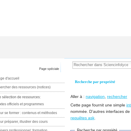
Page spéciale
ge d'accueil
Recherche par propriété
ercher des ressources (notices)
Aller à :
navigation
,
rechercher
e sélection de ressources:
xtes officiels et programmes
Cette page fournit une simple
in
nommée. D’autres interfaces de
ur se former : contenus et méthodes
requêtes ask
.
ur préparer, illustrer des cours
Recherche par propriété
ivers professionnel: formation,