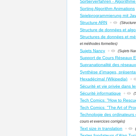
Sortierverfahren - Algorithme 
Sorting Algorithm Animations
Spielprogrammierung mit Ja
Structure ARN
+
(Structur
Structure de données et alg
Structures de données et mé
et méthodes formelles)
Sujets Nancy
+
(Sujets Na
Support de Cours Réseaux E
Supranationalité des réseaux
Synthèse d’images, présenta
Hexadécimal (Wikipedia)
+
Sécurité et vie privée dans l
Sécurité informatique
+
(
Tech Comics: "How to Rescue
Tech Comics: "The Art of Pr
Technologie des ordinateurs 
cours et exercices corrigés)
Text size in translation
+
Textes fondateurs d'Alan Turi