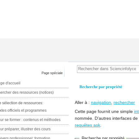
Page spéciale
ge d'accueil
Recherche par propriété
ercher des ressources (notices)
Aller à :
navigation
,
rechercher
e sélection de ressources:
xtes officiels et programmes
Cette page fournit une simple
in
nommée. D’autres interfaces de
ur se former : contenus et méthodes
requêtes ask
.
ur préparer, illustrer des cours
Recherche par propriété
ivers professionnel: formation,