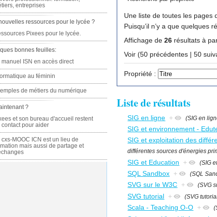
tiers, entreprises
Une liste de toutes les pages q
nouvelles ressources pour le lycée ?
Puisqu’il n’y a que quelques r
ssources Pixees pour le lycée.
Affichage de
26
résultats à par
ques bonnes feuilles:
Voir (50 précédente
 manuel ISN en accès direct
Propriété :
formatique au féminin
emples de métiers du numérique
Liste de résultats
aintenant ?
SIG en ligne
+
(SIG en lign
xees et son bureau d'accueil restent
 contact pour aider
SIG et environnement - Edut
 cxs-MOOC ICN est un lieu de
SIG et exploitation des différ
rmation mais aussi de partage et
différentes sources d'énergies prim
échanges
SIG et Education
+
(SIG e
SQL Sandbox
+
(SQL San
SVG sur le W3C
+
(SVG su
SVG tutorial
+
(SVG tutoria
Scala - Teaching O-O
+
(