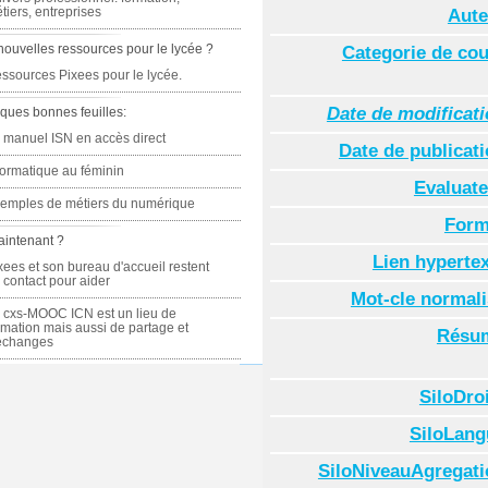
tiers, entreprises
Aute
nouvelles ressources pour le lycée ?
Categorie de co
ssources Pixees pour le lycée.
Date de modificat
ques bonnes feuilles:
 manuel ISN en accès direct
Date de publicat
formatique au féminin
Evaluate
emples de métiers du numérique
Form
aintenant ?
Lien hyperte
xees et son bureau d'accueil restent
 contact pour aider
Mot-cle normal
 cxs-MOOC ICN est un lieu de
rmation mais aussi de partage et
Résu
échanges
SiloDro
SiloLang
SiloNiveauAgregati