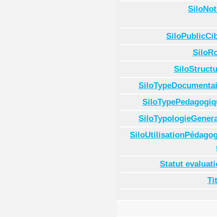
SiloNot
SiloPublicCi
SiloR
SiloStruct
SiloTypeDocumentai
SiloTypePedagogiq
SiloTypologieGenera
SiloUtilisationPédago
Statut evaluat
Ti