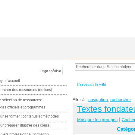
Page spéciale
ge d'accueil
Parcourir le wiki
ercher des ressources (notices)
Aller à :
navigation
,
rechercher
e sélection de ressources:
Textes fondateu
xtes officiels et programmes
ur se former : contenus et méthodes
Masquer les groupes
Cacher 
ur préparer, illustrer des cours
Catégor
ivers professionnel: formation,