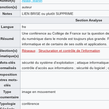
Auteur(s)
Abadi, Martin
onction(s)
auteur
Notes
LIEN BRISE ou plutôt SUPPRIME
Section Analyse
Langue
fre
Une conférence au Collège de France sur la question de l
Résumé
du numérique dans le monde est toujours plus grande. Pr
informatique et de certains de ses outils et applications.
élection(s)
Réseaux
;
Structuration et contrôle de l'information
ématique(s)
Mots-clés
sécurité du système d'exploitation ; attaque informatique 
ormalisés
contrôle d'accès aux informations ; sécurité du logiciel 
roposition
utres mots-
clés
Type
image en mouvement
cumentaire
Typologie
conférence