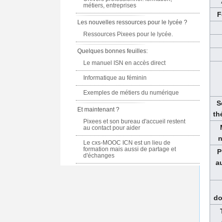
métiers, entreprises
F
Les nouvelles ressources pour le lycée ?
Ressources Pixees pour le lycée.
Quelques bonnes feuilles:
Le manuel ISN en accès direct
Informatique au féminin
Exemples de métiers du numérique
S
Et maintenant ?
th
Pixees et son bureau d'accueil restent
au contact pour aider
n
Le cxs-MOOC ICN est un lieu de
formation mais aussi de partage et
P
d'échanges
a
do