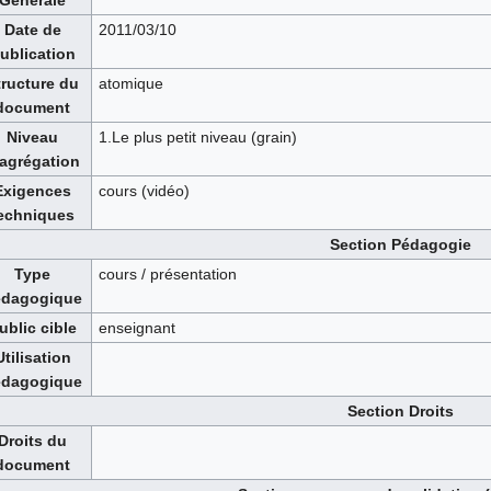
Générale
Date de
2011/03/10
ublication
tructure du
atomique
document
Niveau
1.Le plus petit niveau (grain)
'agrégation
Exigences
cours (vidéo)
echniques
Section Pédagogie
Type
cours / présentation
édagogique
ublic cible
enseignant
Utilisation
édagogique
Section Droits
Droits du
document