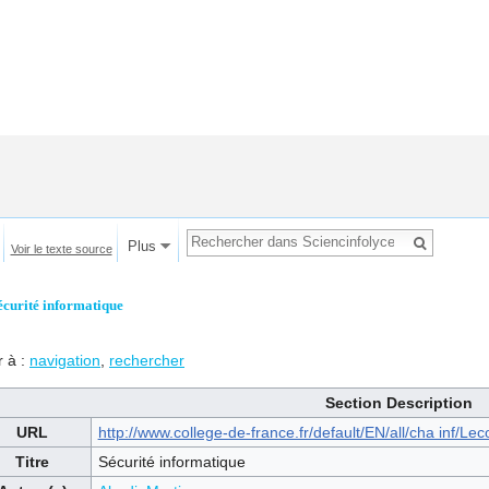
Plus
Voir le texte source
écurité informatique
r à :
navigation
,
rechercher
Section Description
URL
http://www.college-de-france.fr/default/EN/all/cha inf/L
Titre
Sécurité informatique