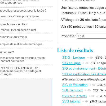
tiers, entreprises
Une liste de toutes les pages q
nouvelles ressources pour le lycée ?
Lectures ». Puisqu’il
ssources Pixees pour le lycée.
Affichage de
26
résultats à par
ques bonnes feuilles:
Voir (50 précédente
 manuel ISN en accès direct
Propriété :
formatique au féminin
emples de métiers du numérique
Liste de résultats
aintenant ?
SEIG - Lexique
+
(SEIG - 
xees et son bureau d'accueil restent
 contact pour aider
SIG en ligne
+
(SIG en lign
 cxs-MOOC ICN est un lieu de
SIG et environnement - Edut
rmation mais aussi de partage et
SIG et exploitation des différ
échanges
différentes sources d'énergies prim
SIG et Education
+
(SIG e
SQL Sandbox
+
(SQL San
SVG sur le W3C
+
(SVG su
SVG tutorial
+
(SVG tutoria