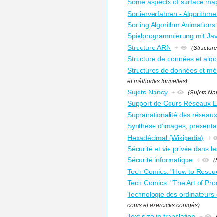
Some aspects of surface ma
Sortierverfahren - Algorithme 
Sorting Algorithm Animations
Spielprogrammierung mit Ja
Structure ARN
+
(Structur
Structure de données et alg
Structures de données et mé
et méthodes formelles)
Sujets Nancy
+
(Sujets Na
Support de Cours Réseaux E
Supranationalité des réseaux
Synthèse d’images, présenta
Hexadécimal (Wikipedia)
+
Sécurité et vie privée dans l
Sécurité informatique
+
(
Tech Comics: "How to Rescue
Tech Comics: "The Art of Pr
Technologie des ordinateurs 
cours et exercices corrigés)
Text size in translation
+