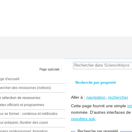
Page spéciale
ge d'accueil
Recherche par propriété
ercher des ressources (notices)
Aller à :
navigation
,
rechercher
e sélection de ressources:
xtes officiels et programmes
Cette page fournit une simple
in
nommée. D’autres interfaces de
ur se former : contenus et méthodes
requêtes ask
.
ur préparer, illustrer des cours
Recherche par propriété
ivers professionnel: formation,