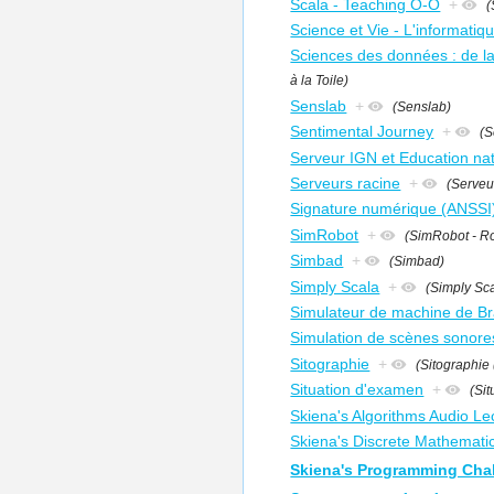
Scala - Teaching O-O
+
(
Science et Vie - L'informati
Sciences des données : de la 
à la Toile)
Senslab
+
(Senslab)
Sentimental Journey
+
(S
Serveur IGN et Education nat
Serveurs racine
+
(Serveu
Signature numérique (ANSSI
SimRobot
+
(SimRobot - Ro
Simbad
+
(Simbad)
Simply Scala
+
(Simply Sc
Simulateur de machine de Br
Simulation de scènes sonore
Sitographie
+
(Sitographie 
Situation d'examen
+
(Si
Skiena's Algorithms Audio Le
Skiena's Discrete Mathemati
Skiena's Programming Chal