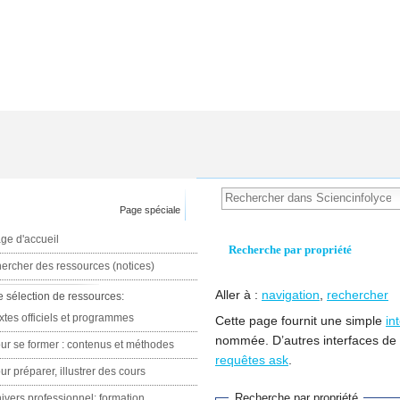
Page spéciale
ge d'accueil
Recherche par propriété
ercher des ressources (notices)
Aller à :
navigation
,
rechercher
e sélection de ressources:
xtes officiels et programmes
Cette page fournit une simple
in
nommée. D’autres interfaces de
ur se former : contenus et méthodes
requêtes ask
.
ur préparer, illustrer des cours
Recherche par propriété
ivers professionnel: formation,