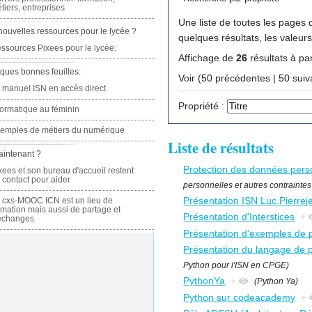
tiers, entreprises
Une liste de toutes les pages q
nouvelles ressources pour le lycée ?
quelques résultats, les valeur
ssources Pixees pour le lycée.
Affichage de
26
résultats à par
ques bonnes feuilles:
Voir (50 précédente
 manuel ISN en accès direct
Propriété :
formatique au féminin
emples de métiers du numérique
Liste de résultats
aintenant ?
Protection des données personn
xees et son bureau d'accueil restent
 contact pour aider
personnelles et autres contraintes l
Présentation ISN Luc.Pierrej
 cxs-MOOC ICN est un lieu de
rmation mais aussi de partage et
Présentation d'Interstices
+
échanges
Présentation d'exemples de p
Présentation du langage de
Python pour l'ISN en CPGE)
PythonYa
+
(Python Ya)
Python sur codeacademy
+