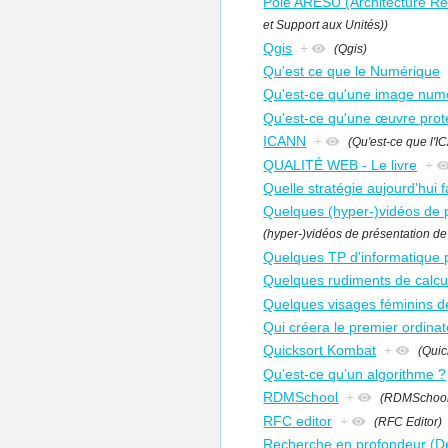
Pôle ARESU (Architecture Ré
et Support aux Unités))
Qgis
+
(Qgis)
Qu'est ce que le Numérique
Qu'est-ce qu'une image numér
Qu'est-ce qu'une œuvre proté
ICANN
+
(Qu'est-ce que l'
QUALITÉ WEB - Le livre
+
Quelle stratégie aujourd'hui 
Quelques (hyper-)vidéos de 
(hyper-)vidéos de présentation d
Quelques TP d'informatique
Quelques rudiments de calcul
Quelques visages féminins de
Qui créera le premier ordinate
Quicksort Kombat
+
(Quic
Qu’est-ce qu’un algorithme ?
RDMSchool
+
(RDMSchool
RFC editor
+
(RFC Editor)
Recherche en profondeur (Dep