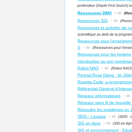
profondeur (Depth-First Search) e
Ressources DMX
+
(Re
Ressources SIG
+
(Resso
Ressources et activités de cu
scientifique au delà de la progra
Ressources pour l'enseigneme
S
+
(Ressources pour l'ensei
Ressources pour les lycéens
Introduction au son numériq
Robot NAO
+
(Robot NAO)
Portrait:Rose Dieng : fin 20è
Rosetta Code, a programmin
Référentiel Général d’Interop
Réseaux informatiques
+
Réseaux sans fil de nouvelle
Résoudre les problèmes en 
SEIG - Lexique
+
(SEIG - 
SIG en ligne
+
(SIG en lign
SIG et environnement - Edut