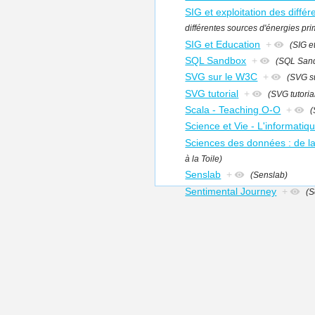
SIG et exploitation des différ
différentes sources d'énergies prim
SIG et Education
+
(SIG e
SQL Sandbox
+
(SQL San
SVG sur le W3C
+
(SVG su
SVG tutorial
+
(SVG tutoria
Scala - Teaching O-O
+
(
Science et Vie - L'informati
Sciences des données : de la 
à la Toile)
Senslab
+
(Senslab)
Sentimental Journey
+
(S