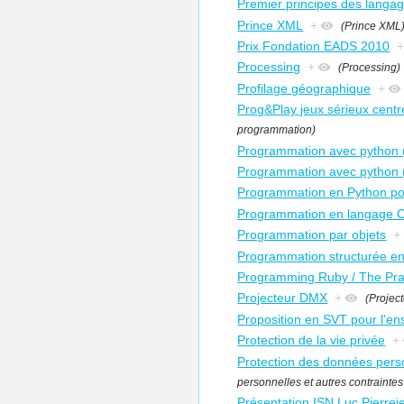
Premier principes des langa
Prince XML
+
(Prince XML
Prix Fondation EADS 2010
Processing
+
(Processing)
Profilage géographique
+
Prog&Play jeux sérieux centr
programmation)
Programmation avec python (
Programmation avec python (
Programmation en Python po
Programmation en langage 
Programmation par objets
+
Programmation structurée e
Programming Ruby / The Pr
Projecteur DMX
+
(Projec
Proposition en SVT pour l'en
Protection de la vie privée
+
Protection des données personn
personnelles et autres contraintes l
Présentation ISN Luc.Pierrej