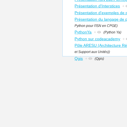
Présentation d'Interstices
+
Présentation d'exemples de p
Présentation du langage de
Python pour l'ISN en CPGE)
PythonYa
+
(Python Ya)
Python sur codeacademy
+
Pôle ARESU (Architecture Ré
et Support aux Unités))
Qgis
+
(Qgis)