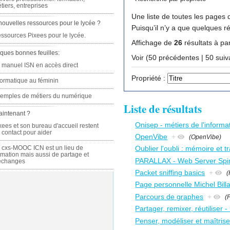
tiers, entreprises
Une liste de toutes les pages q
nouvelles ressources pour le lycée ?
Puisqu’il n’y a que quelques r
ssources Pixees pour le lycée.
Affichage de
26
résultats à par
ques bonnes feuilles:
Voir (50 précédente
 manuel ISN en accès direct
Propriété :
formatique au féminin
emples de métiers du numérique
Liste de résultats
aintenant ?
Onisep - métiers de l'informa
xees et son bureau d'accueil restent
 contact pour aider
OpenVibe
+
(OpenVibe)
 cxs-MOOC ICN est un lieu de
Oublier l'oubli : mémoire et t
rmation mais aussi de partage et
PARALLAX - Web Server Spi
échanges
Packet sniffing basics
+
(
Page personnelle Michel Bill
Parcours de graphes
+
(
Partager, remixer, réutiliser -
Penser, modéliser et maîtrise