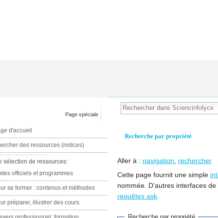
Page spéciale
ge d'accueil
Recherche par propriété
ercher des ressources (notices)
Aller à :
navigation
,
rechercher
e sélection de ressources:
xtes officiels et programmes
Cette page fournit une simple
in
nommée. D’autres interfaces de
ur se former : contenus et méthodes
requêtes ask
.
ur préparer, illustrer des cours
Recherche par propriété
ivers professionnel: formation,