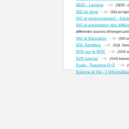
SEIG - Lexique
+
(SEIG - 
SIG en ligne
+
(SIG en lign
SIG et environnement - Edut
SIG et exploitation des différ
différentes sources d'énergies prim
SIG et Education
+
(SIG e
SQL Sandbox
+
(SQL San
SVG sur le W3C
+
(SVG su
SVG tutorial
+
(SVG tutoria
Scala - Teaching O-O
+
(
Science et Vie - L'informati