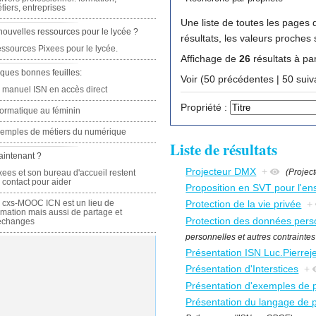
tiers, entreprises
Une liste de toutes les pages q
nouvelles ressources pour le lycée ?
résultats, les valeurs proches
ssources Pixees pour le lycée.
Affichage de
26
résultats à par
ques bonnes feuilles:
Voir (50 précédente
 manuel ISN en accès direct
Propriété :
formatique au féminin
emples de métiers du numérique
Liste de résultats
aintenant ?
Projecteur DMX
+
(Projec
xees et son bureau d'accueil restent
 contact pour aider
Proposition en SVT pour l'en
 cxs-MOOC ICN est un lieu de
Protection de la vie privée
+
rmation mais aussi de partage et
Protection des données personn
échanges
personnelles et autres contraintes l
Présentation ISN Luc.Pierrej
Présentation d'Interstices
+
Présentation d'exemples de p
Présentation du langage de