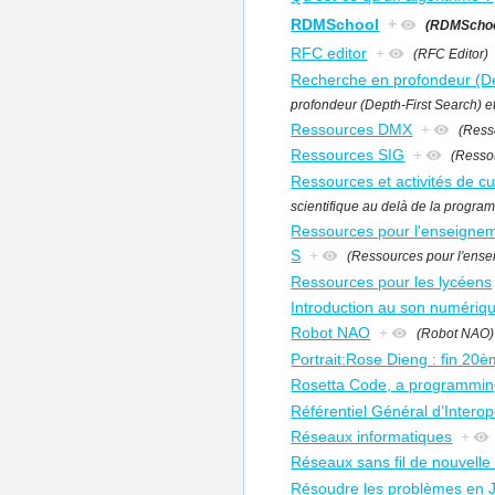
RDMSchool
+
(RDMSchoo
RFC editor
+
(RFC Editor)
Recherche en profondeur (Dep
profondeur (Depth-First Search) e
Ressources DMX
+
(Ress
Ressources SIG
+
(Resso
Ressources et activités de cu
scientifique au delà de la progra
Ressources pour l'enseigneme
S
+
(Ressources pour l'ensei
Ressources pour les lycéens
Introduction au son numériq
Robot NAO
+
(Robot NAO)
Portrait:Rose Dieng : fin 20è
Rosetta Code, a programmin
Référentiel Général d’Interop
Réseaux informatiques
+
Réseaux sans fil de nouvelle
Résoudre les problèmes en 