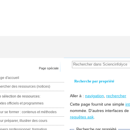
Page spéciale
ge d'accueil
Recherche par propriété
ercher des ressources (notices)
Aller à :
navigation
,
rechercher
e sélection de ressources:
xtes officiels et programmes
Cette page fournit une simple
in
nommée. D’autres interfaces de
ur se former : contenus et méthodes
requêtes ask
.
ur préparer, illustrer des cours
Recherche par propriété
ivers professionnel: formation,