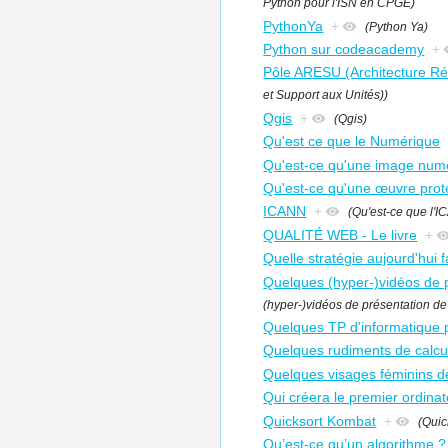
Python pour l'ISN en CPGE)
PythonYa
+
(Python Ya)
Python sur codeacademy
+
Pôle ARESU (Architecture Ré
et Support aux Unités))
Qgis
+
(Qgis)
Qu'est ce que le Numérique
Qu'est-ce qu'une image numér
Qu'est-ce qu'une œuvre proté
ICANN
+
(Qu'est-ce que l'
QUALITÉ WEB - Le livre
+
Quelle stratégie aujourd'hui 
Quelques (hyper-)vidéos de 
(hyper-)vidéos de présentation d
Quelques TP d'informatique
Quelques rudiments de calcul
Quelques visages féminins de
Qui créera le premier ordinate
Quicksort Kombat
+
(Quic
Qu’est-ce qu’un algorithme ?