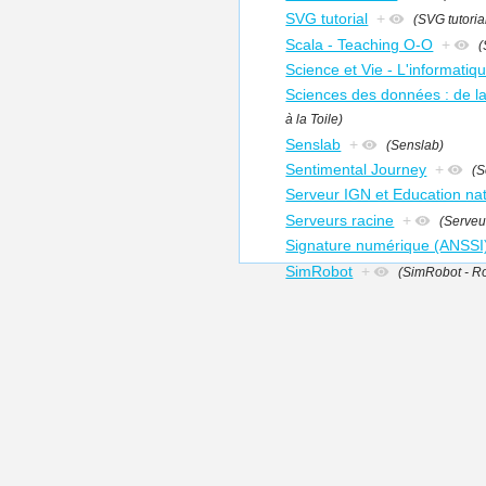
SVG tutorial
+
(SVG tutoria
Scala - Teaching O-O
+
(
Science et Vie - L'informati
Sciences des données : de la 
à la Toile)
Senslab
+
(Senslab)
Sentimental Journey
+
(S
Serveur IGN et Education nat
Serveurs racine
+
(Serveu
Signature numérique (ANSSI
SimRobot
+
(SimRobot - Ro