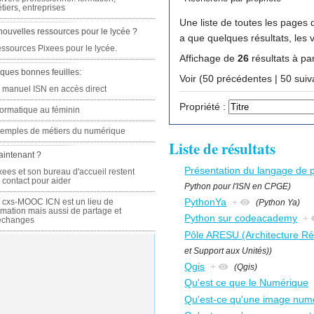
tiers, entreprises
Une liste de toutes les pages q
nouvelles ressources pour le lycée ?
a que quelques résultats, les 
ssources Pixees pour le lycée.
Affichage de
26
résultats à par
ques bonnes feuilles:
Voir (50 précédente
 manuel ISN en accès direct
Propriété :
formatique au féminin
emples de métiers du numérique
Liste de résultats
aintenant ?
Présentation du langage de
xees et son bureau d'accueil restent
 contact pour aider
Python pour l'ISN en CPGE)
PythonYa
+
 cxs-MOOC ICN est un lieu de
(Python Ya)
rmation mais aussi de partage et
Python sur codeacademy
+
échanges
Pôle ARESU (Architecture Ré
et Support aux Unités))
Qgis
+
(Qgis)
Qu'est ce que le Numérique
Qu'est-ce qu'une image numér