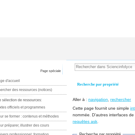
Page spéciale
ge d'accueil
Recherche par propriété
ercher des ressources (notices)
Aller à :
navigation
,
rechercher
e sélection de ressources:
xtes officiels et programmes
Cette page fournit une simple
in
nommée. D’autres interfaces de
ur se former : contenus et méthodes
requêtes ask
.
ur préparer, illustrer des cours
Recherche par propriété
ivers professionnel: formation,