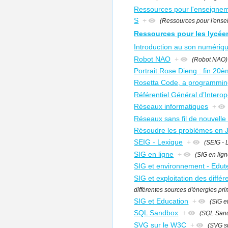
Ressources pour l'enseigneme
S
+
(Ressources pour l'ensei
Ressources pour les lycée
Introduction au son numériq
Robot NAO
+
(Robot NAO)
Portrait:Rose Dieng : fin 20è
Rosetta Code, a programmin
Référentiel Général d’Interop
Réseaux informatiques
+
Réseaux sans fil de nouvelle
Résoudre les problèmes en 
SEIG - Lexique
+
(SEIG - 
SIG en ligne
+
(SIG en lign
SIG et environnement - Edut
SIG et exploitation des différ
différentes sources d'énergies prim
SIG et Education
+
(SIG e
SQL Sandbox
+
(SQL San
SVG sur le W3C
+
(SVG su