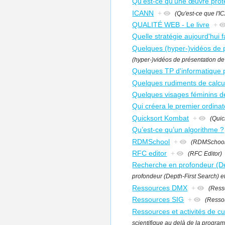
Qu'est-ce qu'une œuvre proté
ICANN
+
(Qu'est-ce que l'
QUALITÉ WEB - Le livre
+
Quelle stratégie aujourd'hui 
Quelques (hyper-)vidéos de 
(hyper-)vidéos de présentation d
Quelques TP d'informatique
Quelques rudiments de calcul
Quelques visages féminins de
Qui créera le premier ordinate
Quicksort Kombat
+
(Quic
Qu’est-ce qu’un algorithme ?
RDMSchool
+
(RDMSchool
RFC editor
+
(RFC Editor)
Recherche en profondeur (Dep
profondeur (Depth-First Search) e
Ressources DMX
+
(Ress
Ressources SIG
+
(Resso
Ressources et activités de cu
scientifique au delà de la progra