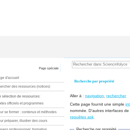
Page spéciale
ge d'accueil
Recherche par propriété
ercher des ressources (notices)
Aller à :
navigation
,
rechercher
e sélection de ressources:
xtes officiels et programmes
Cette page fournit une simple
in
nommée. D’autres interfaces de
ur se former : contenus et méthodes
requêtes ask
.
ur préparer, illustrer des cours
Recherche par propriété
ivers professionnel: formation,