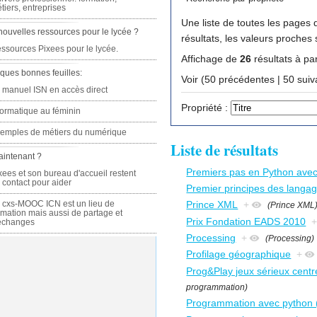
tiers, entreprises
Une liste de toutes les pages q
nouvelles ressources pour le lycée ?
résultats, les valeurs proches
ssources Pixees pour le lycée.
Affichage de
26
résultats à par
ques bonnes feuilles:
Voir (50 précédente
 manuel ISN en accès direct
Propriété :
formatique au féminin
emples de métiers du numérique
Liste de résultats
aintenant ?
Premiers pas en Python avec
xees et son bureau d'accueil restent
 contact pour aider
Premier principes des langa
 cxs-MOOC ICN est un lieu de
Prince XML
+
(Prince XML
rmation mais aussi de partage et
Prix Fondation EADS 2010
échanges
Processing
+
(Processing)
Profilage géographique
+
Prog&Play jeux sérieux centr
programmation)
Programmation avec python (