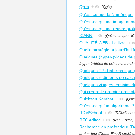
Qgis
+
(Qgis)
Qu'est ce que le Numérique
Qu'est-ce qu'une image numér
Qu'est-ce qu'une œuvre proté
ICANN
+
(Qu'est-ce que l'
QUALITÉ WEB - Le livre
+
Quelle stratégie aujourd'hui 
Quelques (hyper-)vidéos de 
(hyper-)vidéos de présentation d
Quelques TP d'informatique
Quelques rudiments de calcul
Quelques visages féminins de
Qui créera le premier ordinate
Quicksort Kombat
+
(Quic
Qu’est-ce qu’un algorithme ?
RDMSchool
+
(RDMSchool
RFC editor
+
(RFC Editor)
Recherche en profondeur (Dep
profondeur (Depth-First Search) e