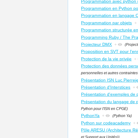
Programmation avec python (
Programmation en Python po
Programmation en langage 
Programmation par objets
+
Programmation structurée e
Programming Ruby / The Pr
Projecteur DMX
+
(Projec
Proposition en SVT pour l'en
Protection de la vie privée
+
Protection des données personn
personnelles et autres contraintes l
Présentation ISN Luc.Pierrej
Présentation d'Interstices
+
Présentation d'exemples de p
Présentation du langage de
Python pour l'ISN en CPGE)
PythonYa
+
(Python Ya)
Python sur codeacademy
+
Pôle ARESU (Architecture Ré
et Support aux Unités))