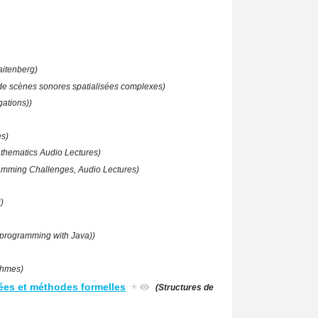
aitenberg)
de scènes sonores spatialisées complexes)
gations))
es)
athematics Audio Lectures)
amming Challenges, Audio Lectures)
i)
programming with Java))
ithmes)
ées et méthodes formelles
+
(Structures de