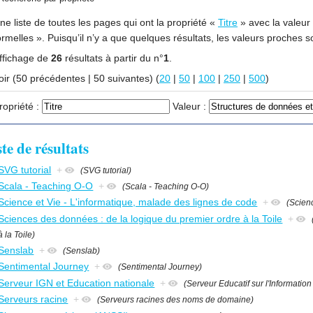
ne liste de toutes les pages qui ont la propriété «
Titre
» avec la valeur
formelles ». Puisqu’il n’y a que quelques résultats, les valeurs proch
ffichage de
26
résultats à partir du n°
1
.
Voir (50 précédentes | 50 suivantes) (
20
|
50
|
100
|
250
|
500
)
ropriété :
Valeur :
ste de résultats
SVG tutorial
+
(SVG tutorial)
Scala - Teaching O-O
+
(Scala - Teaching O-O)
Science et Vie - L'informatique, malade des lignes de code
+
(Scien
Sciences des données : de la logique du premier ordre à la Toile
+
à la Toile)
Senslab
+
(Senslab)
Sentimental Journey
+
(Sentimental Journey)
Serveur IGN et Education nationale
+
(Serveur Educatif sur l'Informati
Serveurs racine
+
(Serveurs racines des noms de domaine)