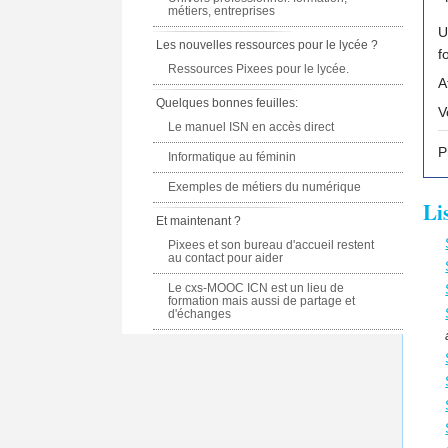
métiers, entreprises
U
Les nouvelles ressources pour le lycée ?
Ressources Pixees pour le lycée.
A
Quelques bonnes feuilles:
Le manuel ISN en accès direct
P
Informatique au féminin
Exemples de métiers du numérique
Li
Et maintenant ?
Pixees et son bureau d'accueil restent
au contact pour aider
Le cxs-MOOC ICN est un lieu de
formation mais aussi de partage et
d'échanges