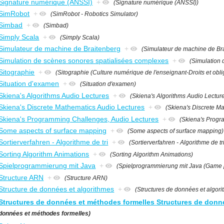
Signature numérique (ANSSI)
+
(Signature numérique (ANSSI))
SimRobot
+
(SimRobot - Robotics Simulator)
Simbad
+
(Simbad)
Simply Scala
+
(Simply Scala)
Simulateur de machine de Braitenberg
+
(Simulateur de machine de Br
Simulation de scènes sonores spatialisées complexes
+
(Simulation 
Sitographie
+
(Sitographie (Culture numérique de l'enseignant-Droits et obli
Situation d'examen
+
(Situation d'examen)
Skiena's Algorithms Audio Lectures
+
(Skiena's Algorithms Audio Lectur
Skiena's Discrete Mathematics Audio Lectures
+
(Skiena's Discrete M
Skiena's Programming Challenges, Audio Lectures
+
(Skiena's Progr
Some aspects of surface mapping
+
(Some aspects of surface mapping)
Sortierverfahren - Algorithme de tri
+
(Sortierverfahren - Algorithme de tr
Sorting Algorithm Animations
+
(Sorting Algorithm Animations)
Spielprogrammierung mit Java
+
(Spielprogrammierung mit Java (Game 
Structure ARN
+
(Structure ARN)
Structure de données et algorithmes
+
(Structures de données et algor
Structures de données et méthodes formelles Structures de donn
données et méthodes formelles)