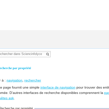
echerche par propriété
r à :
navigation
,
rechercher
te page fournit une simple
interface de navigation
pour trouver des enti
mée. D’autres interfaces de recherche disponibles comprennent la
pa
uêtes ask
.
Recherche par propriété