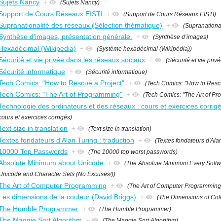
Sujets Nancy
+
(Sujets Nancy)
Support de Cours Réseaux EISTI
+
(Support de Cours Réseaux EISTI)
Supranationalité des réseaux (Sélection thématique)
+
(Supranationa
Synthèse d’images, présentation générale.
+
(Synthèse d’images)
Hexadécimal (Wikipedia)
+
(Système hexadécimal (Wikipédia))
Sécurité et vie privée dans les réseaux sociaux
+
(Sécurité et vie pri
Sécurité informatique
+
(Sécurité informatique)
Tech Comics: "How to Rescue a Project"
+
(Tech Comics: "How to Rescu
Tech Comics: "The Art of Programming"
+
(Tech Comics: "The Art of P
Technologie des ordinateurs et des réseaux : cours et exercices corrig
cours et exercices corrigés)
Text size in translation
+
(Text size in translation)
Textes fondateurs d'Alan Turing : traduction
+
(Textes fondateurs d'Alan
10000 Top Passwords
+
(The 10000 top worst passwords)
Absolute Minimum about Unicode
+
(The Absolute Minimum Every Softwa
Unicode and Character Sets (No Excuses!))
The Art of Computer Programming
+
(The Art of Computer Programming
Les dimensions de la couleur (David Briggs)
+
(The Dimensions of Col
The Humble Programmer
+
(The Humble Programmer)
The Maggie Sort Algorithm
+
(The Maggie Sort Algorithm)