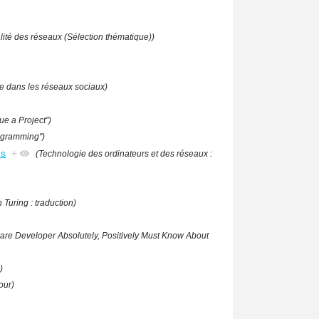
lité des réseaux (Sélection thématique))
vée dans les réseaux sociaux)
e a Project")
rogramming")
és
+
(Technologie des ordinateurs et des réseaux :
 Turing : traduction)
re Developer Absolutely, Positively Must Know About
)
our)