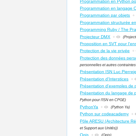
Programmation en Python po
Programmation en langage 
Programmation par objets
+
Programmation structurée e
Programming Ruby / The Pr
Projecteur DMX
+
(Projec
Proposition en SVT pour l'en
Protection de la vie privée
+
Protection des données personn
personnelles et autres contraintes l
Présentation ISN Luc.Pierrej
Présentation d'Interstices
+
Présentation d'exemples de p
Présentation du langage de
Python pour l'ISN en CPGE)
PythonYa
+
(Python Ya)
Python sur codeacademy
+
Pôle ARESU (Architecture Ré
et Support aux Unités))
Qgis
+
(Qgis)