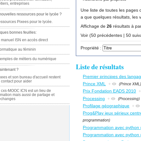
tiers, entreprises
Une liste de toutes les pages q
nouvelles ressources pour le lycée ?
a que quelques résultats, les 
ssources Pixees pour le lycée.
Affichage de
26
résultats à par
ques bonnes feuilles:
Voir (50 précédente
 manuel ISN en accès direct
Propriété :
formatique au féminin
emples de métiers du numérique
Liste de résultats
aintenant ?
Premier principes des langa
xees et son bureau d'accueil restent
 contact pour aider
Prince XML
+
(Prince XML
 cxs-MOOC ICN est un lieu de
Prix Fondation EADS 2010
rmation mais aussi de partage et
Processing
+
(Processing)
échanges
Profilage géographique
+
Prog&Play jeux sérieux centr
programmation)
Programmation avec python (
Programmation avec python (