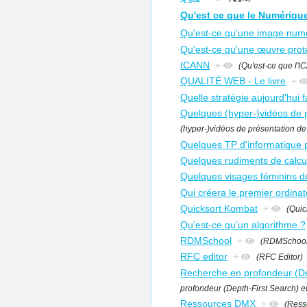
Qu'est ce que le Numériqu
Qu'est-ce qu'une image numér
Qu'est-ce qu'une œuvre proté
ICANN
+
(Qu'est-ce que l'
QUALITÉ WEB - Le livre
+
Quelle stratégie aujourd'hui 
Quelques (hyper-)vidéos de 
(hyper-)vidéos de présentation d
Quelques TP d'informatique
Quelques rudiments de calcul
Quelques visages féminins de
Qui créera le premier ordinate
Quicksort Kombat
+
(Quic
Qu’est-ce qu’un algorithme ?
RDMSchool
+
(RDMSchool
RFC editor
+
(RFC Editor)
Recherche en profondeur (Dep
profondeur (Depth-First Search) e
Ressources DMX
+
(Ress