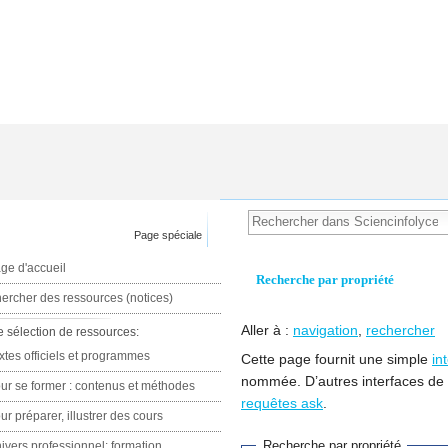
Page spéciale
ge d'accueil
Recherche par propriété
ercher des ressources (notices)
Aller à :
navigation
,
rechercher
e sélection de ressources:
xtes officiels et programmes
Cette page fournit une simple
in
nommée. D’autres interfaces de
ur se former : contenus et méthodes
requêtes ask
.
ur préparer, illustrer des cours
Recherche par propriété
ivers professionnel: formation,