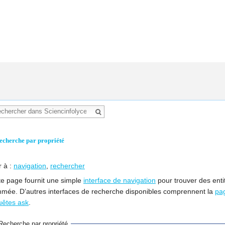
echerche par propriété
r à :
navigation
,
rechercher
te page fournit une simple
interface de navigation
pour trouver des enti
mée. D’autres interfaces de recherche disponibles comprennent la
pa
uêtes ask
.
Recherche par propriété