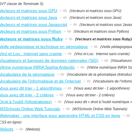
SVT classe de Terminale S)
Vecteurs et matrices sous GPU
+
(Vecteurs et matrices sous GPU)
Vecteurs et matrices sous Java
+
(Vecteurs et matrices sous Java)
Vecteurs et matrices sous Javascript
+
(Vecteurs et matrices sous Javas
Vecteurs et matrices sous Python
+
(Vecteurs et matrices sous Python)
Vecteurs et matrices sous Ruby
+
(Vecteurs et matrices sous Ruby)
Veille pédagogique et technique en géomatique
+
(Veille pédagogiqu
Vinz et Lou : Internet sans crainte
+
(Vinz et Lou : Internet sans crainte)
Visualiseurs et banques de données nationales (SIG)
+
(Visualiseur
Vitrine numérique INRIA Sophia Antipolis
+
(Vitrine numérique INRIA So
Vocabulaire de la géomatique
+
(Vocabulaire de la géomatique (Introduc
Vocabulaire de l’informatique et de l’internet
+
(Vocabulaire de l’informa
Vous avez dit trier - 1 algorithmes
+
(Vous avez dit trier - 1 algorithmes)
Vous avez dit trier - 2 critères
+
(Vous avez dit trier - 2 critères)
Droit à l'oubli (Infostrateges)
+
(Vous avez dit « droit à l'oubli numérique »
W3Schools Online Web Tutorials
+
(W3Schools Online Web Tutorials)
Webmaker : une interface pour apprendre HTML et CSS en ligne
+
CSS en ligne)
Webots
+
(Webots)