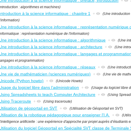
Une introduction à la science informatique : préface, introduction
+
introduction : algorithmes et machines)
Introduction à la science informatique : chapitre 1
+
(Une introduction
l'information)
Une introduction à la science informatique : représentation numérique d
informatique : représentation numérique de l'information)
Une introduction à la science informatique : algorithmique
+
(Une int
Une introduction à la science informatique : architecture
+
(Une intro
Une introduction à la science informatique : langages et programmatio
langages et programmation)
Une introduction à la science informatique : réseaux
+
(Une introduct
Une vie de mathématicien (sciences numériques)
+
(Une vie de math
Unicode (Python howto)
+
(Unicode Howto)
Usage du logiciel libre dans l'administration
+
(Usage du logiciel libre d
Using Spreadsheets to teach Computer Architecture
+
(Using Spreads
Using Traceroute
+
(Using traceroute)
Utilisation de géoportail en SVT
+
(Utilisation de Géoportail en SVT)
Utilisation de la robotique pédagogique pour enseigner l'I.A.
+
(Util
l'intelligence artificielle : une expérience d'approche par projet auprès d’étudiants 
Utilisation du logiciel Géoportail en Spécialité SVT classe de Terminale