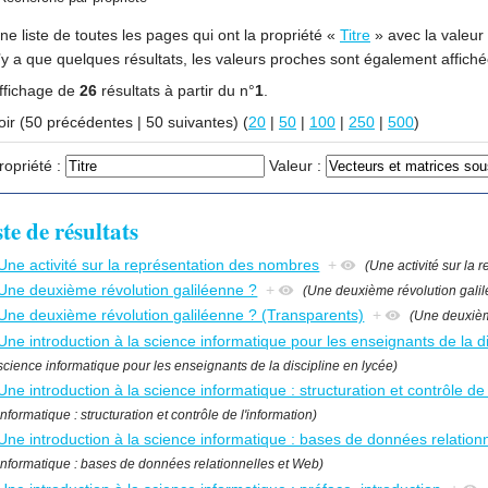
ne liste de toutes les pages qui ont la propriété «
Titre
» avec la valeur « 
’y a que quelques résultats, les valeurs proches sont également affiché
ffichage de
26
résultats à partir du n°
1
.
Voir (50 précédentes | 50 suivantes) (
20
|
50
|
100
|
250
|
500
)
ropriété :
Valeur :
ste de résultats
Une activité sur la représentation des nombres
+
(Une activité sur la
Une deuxième révolution galiléenne ?
+
(Une deuxième révolution gali
Une deuxième révolution galiléenne ? (Transparents)
+
(Une deuxièm
Une introduction à la science informatique pour les enseignants de la di
science informatique pour les enseignants de la discipline en lycée)
Une introduction à la science informatique : structuration et contrôle de 
informatique : structuration et contrôle de l'information)
Une introduction à la science informatique : bases de données relation
informatique : bases de données relationnelles et Web)