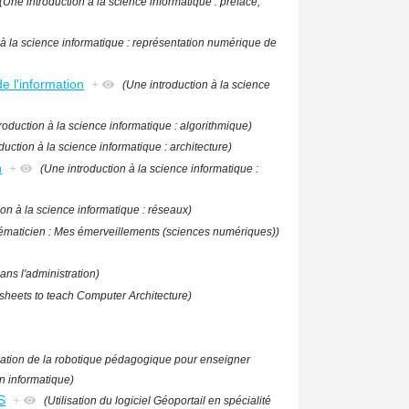
(Une introduction à la science informatique : préface,
 à la science informatique : représentation numérique de
e l'information
+
(Une introduction à la science
roduction à la science informatique : algorithmique)
duction à la science informatique : architecture)
n
+
(Une introduction à la science informatique :
ion à la science informatique : réseaux)
ématicien : Mes émerveillements (sciences numériques))
ans l'administration)
heets to teach Computer Architecture)
isation de la robotique pédagogique pour enseigner
en informatique)
 S
+
(Utilisation du logiciel Géoportail en spécialité