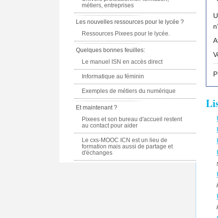
métiers, entreprises
U
Les nouvelles ressources pour le lycée ?
n
Ressources Pixees pour le lycée.
A
Quelques bonnes feuilles:
Le manuel ISN en accès direct
P
Informatique au féminin
Exemples de métiers du numérique
Li
Et maintenant ?
Pixees et son bureau d'accueil restent
au contact pour aider
Le cxs-MOOC ICN est un lieu de
formation mais aussi de partage et
d'échanges