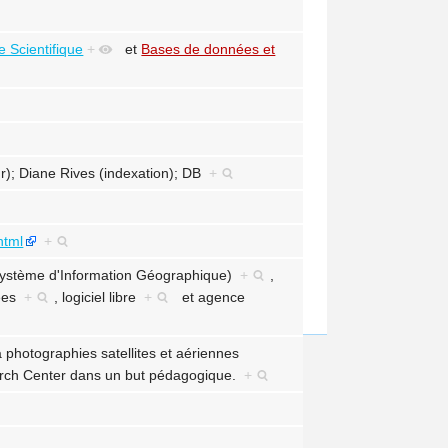
e Scientifique
+
et
Bases de données et
); Diane Rives (indexation); DB
+
html
+
ystème d'Information Géographique)
+
,
nées
+
,
logiciel libre
+
et
agence
a photographies satellites et aériennes
rch Center dans un but pédagogique.
+