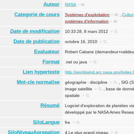
Auteur
NASA
+
Categorie de cours
Systèmes d'exploitation
+
,
Cultur
systèmes d'information
+
Date de modification
10:33:28, 8 mars 2012
+
Date de publication
octobre 16, 2010
+
Evaluateur
Robert Cabane (demandeur+valideur
Format
.net ou java
+
Lien hypertexte
http://worldwind.arc.nasa.gov/index.
Mot-cle normalise
géographie : discipline
+
,
SIG (S
image satellite
+
,
base de don
spatiale
+
Résumé
Logiciel d'exploration de planètes vi
développé par le NASA Ames Resea
SiloLangue
fre
+
SiloNiveauAgregation
4.Le plus grand niveau
+