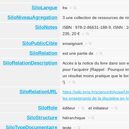
SiloLangue
fre
+
SiloNiveauAgregation
3.une collection de ressources de 
SiloNotes
ISBN : 978-2-86631-188-9, ISNN : 16
235; 20 €
+
SiloPublicCible
enseignant
+
SiloRelation
est une partie de
+
SiloRelationDescription
Accès à la notice du livre dans son 
pour l'acquérir (Rappel : Pourquoi 
un résultat moins pratique que le liv
!).
+
SiloRelationURL
https://wiki.inria.fr/sciencinfolycee/
les enseignants de la discipline en l
SiloRole
éditeur
+
et
initiateur
+
SiloStructure
hiérarchique
+
SiloTypeDocumentaire
texte
+