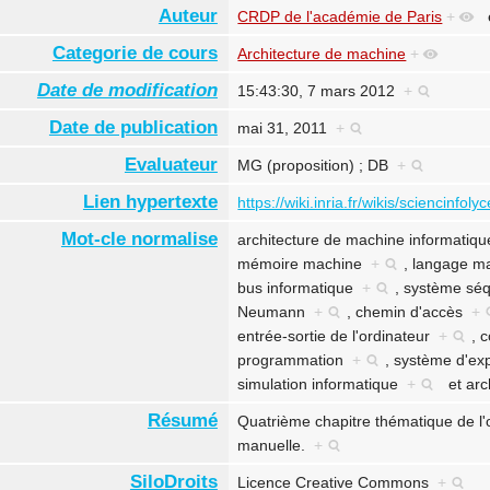
Auteur
CRDP de l'académie de Paris
+
Categorie de cours
Architecture de machine
+
Date de modification
15:43:30, 7 mars 2012
+
Date de publication
mai 31, 2011
+
Evaluateur
MG (proposition) ; DB
+
Lien hypertexte
https://wiki.inria.fr/wikis/sciencinfo
Mot-cle normalise
architecture de machine informatiq
mémoire machine
+
,
langage m
bus informatique
+
,
système sé
Neumann
+
,
chemin d'accès
+
entrée-sortie de l'ordinateur
+
,
c
programmation
+
,
système d'exp
simulation informatique
+
et
arc
Résumé
Quatrième chapitre thématique de l
manuelle.
+
SiloDroits
Licence Creative Commons
+