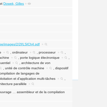
et
Dowek, Gilles
+
lycee/images/2/2f/LSICh4.pdf
+
ue
+
,
ordinateur
+
,
processeur
+
,
achine
+
,
porte logique électronique
+
,
quentiel
+
,
architecture de von
,
unité de contrôle machine
+
,
dispositif
ompilation de langages de
loitation et d'application multi-tâches
+
,
hitecture parallèle
+
'ouvrage
…
assembleur et de la compilation