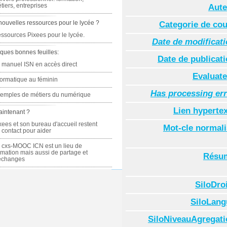
tiers, entreprises
Aute
nouvelles ressources pour le lycée ?
Categorie de co
ssources Pixees pour le lycée.
Date de modificat
ques bonnes feuilles:
Date de publicat
 manuel ISN en accès direct
Evaluate
formatique au féminin
Has processing er
emples de métiers du numérique
Lien hyperte
aintenant ?
xees et son bureau d'accueil restent
Mot-cle normal
 contact pour aider
 cxs-MOOC ICN est un lieu de
rmation mais aussi de partage et
Résu
échanges
SiloDro
SiloLang
SiloNiveauAgregati