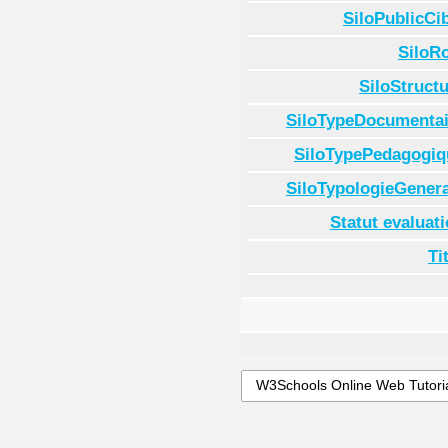
SiloPublicCi
SiloR
SiloStruct
SiloTypeDocumentai
SiloTypePedagogiq
SiloTypologieGenera
Statut evaluat
Ti