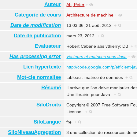
Auteur
Ab, Peter
+
Categorie de cours
Architecture de machine
+
Date de modification
13:03:36, 21 août 2012
+
Date de publication
mars 23, 2012
+
Evaluateur
Robert Cabane abs vthierry; DB
+
Has processing error
Vecteurs et matrices sous Java
+
Lien hypertexte
http://code.google.com/p/efficient-ja
Mot-cle normalise
tableau : matrice de données
+
Résumé
Il arrive que l'on doive manipuler d
Une librairie pour Java.
+
SiloDroits
Copyright © 2007 Free Software Fou
License.
+
SiloLangue
fre
+
SiloNiveauAgregation
3.une collection de ressources de 