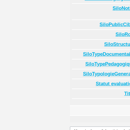
SiloNot
SiloPublicCi
SiloR
SiloStruct
SiloTypeDocumentai
SiloTypePedagogiq
SiloTypologieGenera
Statut evaluat
Ti