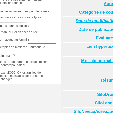
tiers, entreprises
Aute
nouvelles ressources pour le lycée ?
Categorie de co
ssources Pixees pour le lycée.
Date de modificat
ques bonnes feuilles:
Date de publicat
 manuel ISN en accès direct
Evaluate
formatique au féminin
Lien hyperte
emples de métiers du numérique
aintenant ?
Mot-cle normal
xees et son bureau d'accueil restent
 contact pour aider
 cxs-MOOC ICN est un lieu de
rmation mais aussi de partage et
échanges
Résu
SiloDro
SiloLang
SiloNiveauAgregati