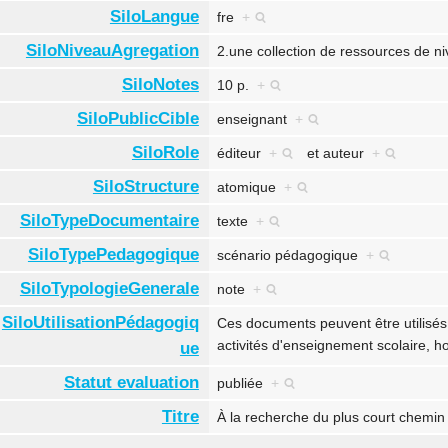
SiloLangue
fre
+
SiloNiveauAgregation
2.une collection de ressources de 
SiloNotes
10 p.
+
SiloPublicCible
enseignant
+
SiloRole
éditeur
+
et
auteur
+
SiloStructure
atomique
+
SiloTypeDocumentaire
texte
+
SiloTypePedagogique
scénario pédagogique
+
SiloTypologieGenerale
note
+
SiloUtilisationPédagogiq
Ces documents peuvent être utilisés
activités d'enseignement scolaire, 
ue
Statut evaluation
publiée
+
Titre
À la recherche du plus court chemi