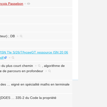
nçois Passebon
+
ateur) ; DB
+
le/ISN Tle S/26/7/lyceeGT ressource ISN 20 06
pdf
+
 du plus court chemin
+
,
algorithme de
me de parcours en profondeur
+
x des
…
eigné en spécialité maths en terminale
e (DGES
…
335-2 du Code la propriété