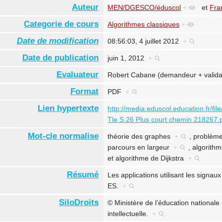
Auteur
MEN/DGESCO/éduscol
+
et
Fra
Categorie de cours
Algorithmes classiques
+
Date de modification
08:56:03, 4 juillet 2012
+
Date de publication
juin 1, 2012
+
Evaluateur
Robert Cabane (demandeur + valid
Format
PDF
+
Lien hypertexte
http://media.eduscol.education.fr/fi
Tle S 26 Plus court chemin 218267.
Mot-cle normalise
théorie des graphes
+
,
problème
parcours en largeur
+
,
algorith
et
algorithme de Dijkstra
+
Résumé
Les applications utilisant les signau
ES.
+
SiloDroits
© Ministère de l’éducation national
intellectuelle.
+