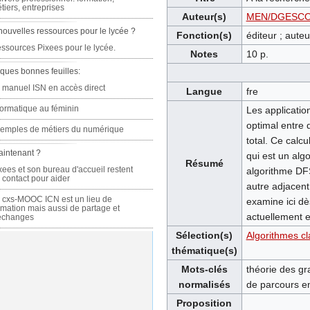
tiers, entreprises
Auteur(s)
MEN/DGESCO/
nouvelles ressources pour le lycée ?
Fonction(s)
éditeur ; auteu
ssources Pixees pour le lycée.
Notes
10 p.
ques bonnes feuilles:
 manuel ISN en accès direct
Langue
fre
formatique au féminin
Les application
optimal entre 
emples de métiers du numérique
total. Ce calcu
aintenant ?
qui est un alg
Résumé
xees et son bureau d'accueil restent
algorithme DFS
 contact pour aider
autre adjacent
 cxs-MOOC ICN est un lieu de
examine ici dè
rmation mais aussi de partage et
actuellement e
échanges
Sélection(s)
Algorithmes cl
thématique(s)
Mots-clés
théorie des gr
normalisés
de parcours en
Proposition