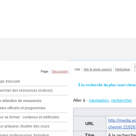
Lire
Voir le texte source
Historique
Page
Discussion
ge d'accueil
À la recherche du plus court chem
ercher des ressources (notices)
Aller à :
navigation
,
rechercher
e sélection de ressources:
xtes officiels et programmes
ur se former : contenus et méthodes
http://media.e
URL
ur préparer, illustrer des cours
chemin 21826
Titre
À la recherche
ivers professionnel: formation,