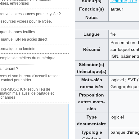
Auteur(s)
Delorme, Luc
tiers, entreprises
Fonction(s)
auteur
nouvelles ressources pour le lycée ?
Notes
ssources Pixees pour le lycée.
ques bonnes feuilles:
Langue
fre
 manuel ISN en accès direct
Présentation d
formatique au féminin
Résumé
sur lequel son
IGN, bâtiments
emples de métiers du numérique
Sélection(s)
aintenant ?
thématique(s)
xees et son bureau d'accueil restent
Mots-clés
logiciel ; SVT 
 contact pour aider
normalisés
Géographique) 
 cxs-MOOC ICN est un lieu de
rmation mais aussi de partage et
Proposition
échanges
autres mots-
clés
Type
logiciel
documentaire
Typologie
banque d'ima