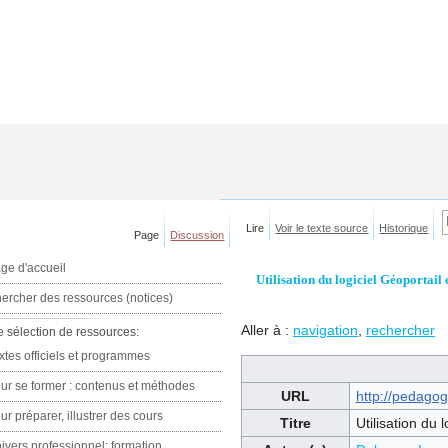
Lire
Voir le texte source
Historique
Page
Discussion
ge d'accueil
Utilisation du logiciel Géoportail
ercher des ressources (notices)
Aller à :
navigation
,
rechercher
e sélection de ressources:
xtes officiels et programmes
ur se former : contenus et méthodes
URL
http://pedagog
ur préparer, illustrer des cours
Titre
Utilisation du 
ivers professionnel: formation,