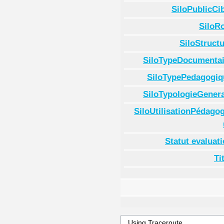
SiloPublicCi
SiloR
SiloStruct
SiloTypeDocumentai
SiloTypePedagogiq
SiloTypologieGenera
SiloUtilisationPédago
Statut evaluat
Ti