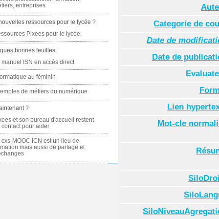
tiers, entreprises
Aute
nouvelles ressources pour le lycée ?
Categorie de co
ssources Pixees pour le lycée.
Date de modificat
ques bonnes feuilles:
Date de publicat
 manuel ISN en accès direct
Evaluate
formatique au féminin
Form
emples de métiers du numérique
Lien hyperte
aintenant ?
xees et son bureau d'accueil restent
Mot-cle normal
 contact pour aider
 cxs-MOOC ICN est un lieu de
rmation mais aussi de partage et
Résu
échanges
SiloDro
SiloLang
SiloNiveauAgregati