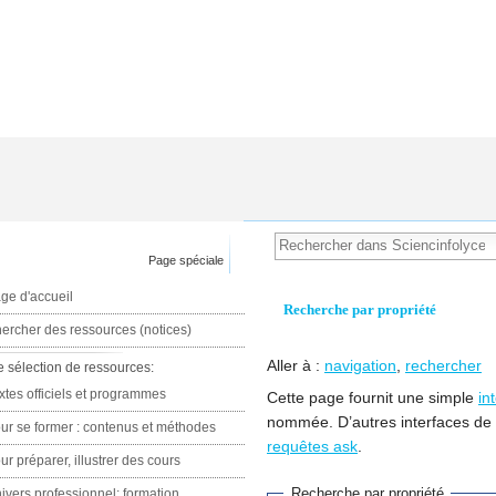
Page spéciale
ge d'accueil
Recherche par propriété
ercher des ressources (notices)
Aller à :
navigation
,
rechercher
e sélection de ressources:
xtes officiels et programmes
Cette page fournit une simple
in
nommée. D’autres interfaces de
ur se former : contenus et méthodes
requêtes ask
.
ur préparer, illustrer des cours
Recherche par propriété
ivers professionnel: formation,