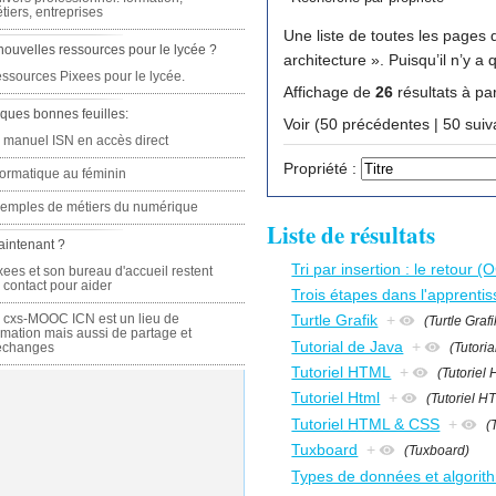
tiers, entreprises
Une liste de toutes les pages q
nouvelles ressources pour le lycée ?
architecture ». Pu
ssources Pixees pour le lycée.
Affichage de
26
résultats à par
ques bonnes feuilles:
Voir (50 précédente
 manuel ISN en accès direct
Propriété :
formatique au féminin
emples de métiers du numérique
Liste de résultats
aintenant ?
Tri par insertion : le retour 
xees et son bureau d'accueil restent
 contact pour aider
Trois étapes dans l'apprentis
 cxs-MOOC ICN est un lieu de
Turtle Grafik
+
(Turtle Grafi
rmation mais aussi de partage et
Tutorial de Java
+
(Tutori
échanges
Tutoriel HTML
+
(Tutoriel
Tutoriel Html
+
(Tutoriel H
Tutoriel HTML & CSS
+
(
Tuxboard
+
(Tuxboard)
Types de données et algorit