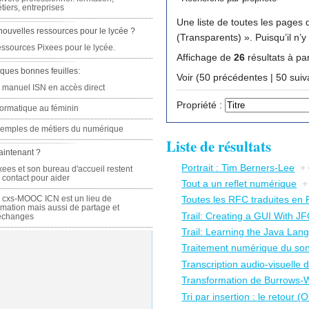
tiers, entreprises
Une liste de toutes les pages q
nouvelles ressources pour le lycée ?
(Transparents) 
ssources Pixees pour le lycée.
Affichage de
26
résultats à par
ques bonnes feuilles:
Voir (50 précédente
 manuel ISN en accès direct
Propriété :
formatique au féminin
emples de métiers du numérique
Liste de résultats
aintenant ?
Portrait : Tim Berners-Lee
+
xees et son bureau d'accueil restent
 contact pour aider
Tout a un reflet numérique
+
 cxs-MOOC ICN est un lieu de
Toutes les RFC traduites en 
rmation mais aussi de partage et
Trail: Creating a GUI With J
échanges
Trail: Learning the Java Lan
Traitement numérique du son
Transcription audio-visuelle d
Transformation de Burrows-
Tri par insertion : le retour 