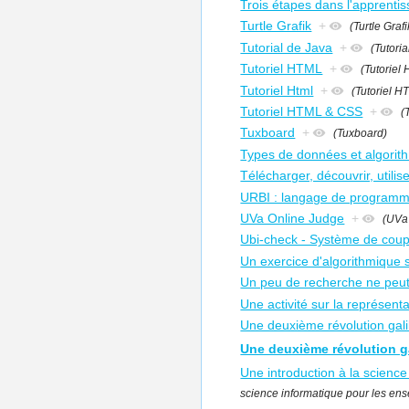
Trois étapes dans l'apprentis
Turtle Grafik
+
(Turtle Grafi
Tutorial de Java
+
(Tutori
Tutoriel HTML
+
(Tutoriel
Tutoriel Html
+
(Tutoriel H
Tutoriel HTML & CSS
+
(
Tuxboard
+
(Tuxboard)
Types de données et algorit
Télécharger, découvrir, utili
URBI : langage de programma
UVa Online Judge
+
(UVa
Ubi-check - Système de coup
Un exercice d'algorithmique s
Un peu de recherche ne peut 
Une activité sur la représen
Une deuxième révolution gal
Une deuxième révolution g
Une introduction à la science
science informatique pour les ense