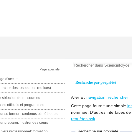
Page spéciale
ge d'accueil
Recherche par propriété
ercher des ressources (notices)
Aller à :
navigation
,
rechercher
e sélection de ressources:
xtes officiels et programmes
Cette page fournit une simple
in
nommée. D’autres interfaces de
ur se former : contenus et méthodes
requêtes ask
.
ur préparer, illustrer des cours
Recherche par propriété
ivers professionnel: formation,