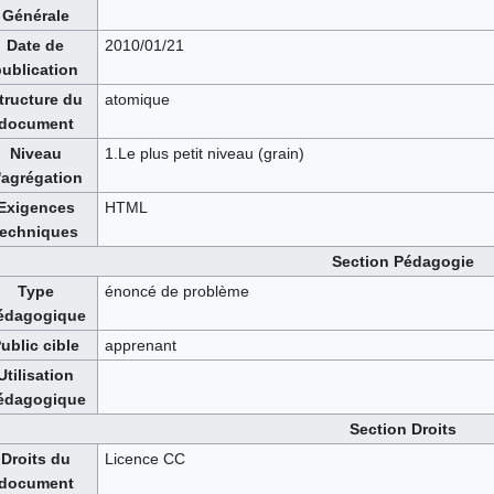
Générale
Date de
2010/01/21
publication
tructure du
atomique
document
Niveau
1.Le plus petit niveau (grain)
'agrégation
Exigences
HTML
techniques
Section Pédagogie
Type
énoncé de problème
édagogique
ublic cible
apprenant
Utilisation
édagogique
Section Droits
Droits du
Licence CC
document