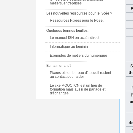
métiers, entreprises
F
Les nouvelles ressources pour le lycée ?
Ressources Pixees pour le lycée.
Quelques bonnes feuilles:
Le manuel ISN en accès direct
Informatique au féminin
Exemples de métiers du numérique
Et maintenant ?
S
th
Pixees et son bureau d'accueil restent
au contact pour aider
Le cxs-MOOC ICN est un lieu de
formation mais aussi de partage et
d'échanges
P
a
d