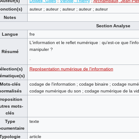
Auteur(s)
Dowek, Gilles
;
Viéville, Thierry
;
Archambault, Jean-Pie
onction(s)
auteur ; auteur ; auteur ; auteur ; auteur
Notes
Section Analyse
Langue
fre
L'information et le reflet numérique : qu'est-ce que l'in
manipuler ?
Résumé
.
élection(s)
Représentation numérique de l'information
ématique(s)
Mots-clés
codage de l'information ; codage binaire ; codage numé
normalisés
codage numérique du son ; codage numérique de la vidéo
roposition
utres mots-
clés
Type
texte
ocumentaire
Typologie
article