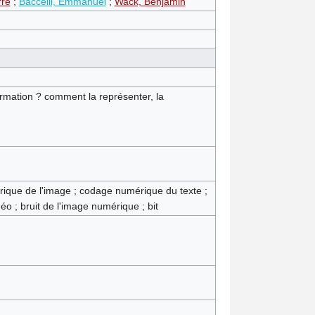
rre
;
Baccelli, Emmanuel
;
Wack, Benjamin
formation ? comment la représenter, la
rique de l'image ; codage numérique du texte ;
 ; bruit de l'image numérique ; bit