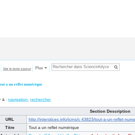
Plus
Voir le texte source
out a un reflet numérique
r à :
navigation
,
rechercher
Section Description
URL
http://interstices.info/jcms/c 43823/tout-a-un-reflet-num
Titre
Tout a un reflet numérique