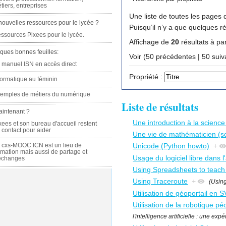
tiers, entreprises
Une liste de toutes les pages q
nouvelles ressources pour le lycée ?
Puisqu’il n’y a que quelques r
ssources Pixees pour le lycée.
Affichage de
20
résultats à par
ques bonnes feuilles:
Voir (50 précédente
 manuel ISN en accès direct
Propriété :
formatique au féminin
emples de métiers du numérique
Liste de résultats
aintenant ?
Une introduction à la science
xees et son bureau d'accueil restent
 contact pour aider
Une vie de mathématicien (s
 cxs-MOOC ICN est un lieu de
Unicode (Python howto)
+
rmation mais aussi de partage et
Usage du logiciel libre dans l
échanges
Using Spreadsheets to teach
Using Traceroute
+
(Using
Utilisation de géoportail en 
Utilisation de la robotique p
l'intelligence artificielle : une e