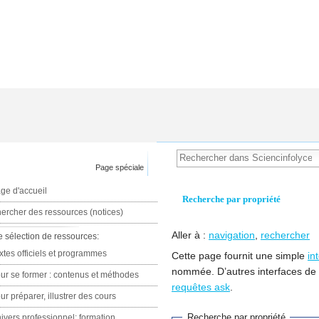
Page spéciale
ge d'accueil
Recherche par propriété
ercher des ressources (notices)
Aller à :
navigation
,
rechercher
e sélection de ressources:
xtes officiels et programmes
Cette page fournit une simple
in
nommée. D’autres interfaces de
ur se former : contenus et méthodes
requêtes ask
.
ur préparer, illustrer des cours
Recherche par propriété
ivers professionnel: formation,