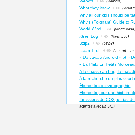
Webots
+
(Webots)
What they know
+
(What t
Why all our kids should be t
Why's (Poignant) Guide to R
World Wind
+
(World Wind
XtremLog
+
(XtremLog)
Bzip2
+
(bzip2)
ILearnIT.ch
+
(iLearnIT.ch)
« De Java à Android » et « 
« La Philo En Petits Morceau
A la chasse au bug, la maladi
À la recherche du plus court
Éléments de cryptographie
Eléments pour une histoire de
Emissions de CO2, un jeu de
activités avec un SIG)