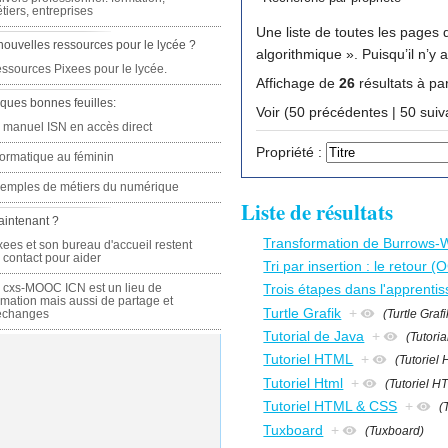
tiers, entreprises
Une liste de toutes les pages q
nouvelles ressources pour le lycée ?
algorithmique ».
ssources Pixees pour le lycée.
Affichage de
26
résultats à par
ques bonnes feuilles:
Voir (50 précédente
 manuel ISN en accès direct
Propriété :
formatique au féminin
emples de métiers du numérique
Liste de résultats
aintenant ?
Transformation de Burrows-
xees et son bureau d'accueil restent
 contact pour aider
Tri par insertion : le retour 
 cxs-MOOC ICN est un lieu de
Trois étapes dans l'apprentis
rmation mais aussi de partage et
Turtle Grafik
+
(Turtle Grafi
échanges
Tutorial de Java
+
(Tutori
Tutoriel HTML
+
(Tutoriel
Tutoriel Html
+
(Tutoriel H
Tutoriel HTML & CSS
+
(
Tuxboard
+
(Tuxboard)