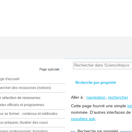
Page spéciale
ge d'accueil
Recherche par propriété
ercher des ressources (notices)
Aller à :
navigation
,
rechercher
e sélection de ressources:
xtes officiels et programmes
Cette page fournit une simple
in
nommée. D’autres interfaces de
ur se former : contenus et méthodes
requêtes ask
.
ur préparer, illustrer des cours
Recherche par propriété
ivers professionnel: formation,