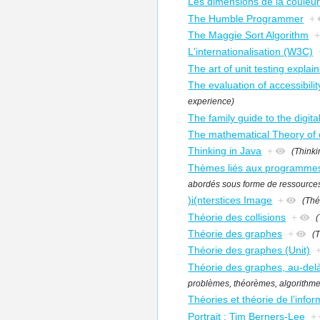
Les dimensions de la couleur
The Humble Programmer
+
The Maggie Sort Algorithm
L'internationalisation (W3C)
The art of unit testing explai
The evaluation of accessibilit
experience)
The family guide to the digit
The mathematical Theory of
Thinking in Java
+
(Thinki
Thèmes liés aux programmes
abordés sous forme de ressources
)i(nterstices Image
+
(Thé
Théorie des collisions
+
(
Théorie des graphes
+
(
Théorie des graphes (Unit)
Théorie des graphes, au-del
problèmes, théorèmes, algorithme
Théories et théorie de l’infor
Portrait : Tim Berners-Lee
+