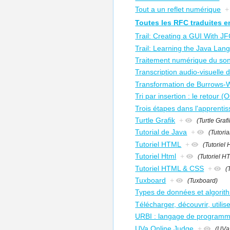
Tout a un reflet numérique
+
Toutes les RFC traduites e
Trail: Creating a GUI With J
Trail: Learning the Java Lan
Traitement numérique du son
Transcription audio-visuelle d
Transformation de Burrows-
Tri par insertion : le retour 
Trois étapes dans l'apprentis
Turtle Grafik
+
(Turtle Grafi
Tutorial de Java
+
(Tutori
Tutoriel HTML
+
(Tutoriel
Tutoriel Html
+
(Tutoriel H
Tutoriel HTML & CSS
+
(
Tuxboard
+
(Tuxboard)
Types de données et algorit
Télécharger, découvrir, utili
URBI : langage de programma
UVa Online Judge
+
(UVa