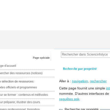
Page spéciale
ge d'accueil
Recherche par propriété
ercher des ressources (notices)
Aller à :
navigation
,
rechercher
e sélection de ressources:
xtes officiels et programmes
Cette page fournit une simple
in
nommée. D’autres interfaces de
ur se former : contenus et méthodes
requêtes ask
.
ur préparer, illustrer des cours
Recherche par propriété
ivers professionnel: formation,