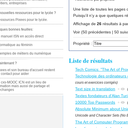
tiers, entreprises
Une liste de toutes les pages q
nouvelles ressources pour le lycée ?
Puisqu’il n’y a que quelques r
ssources Pixees pour le lycée.
Affichage de
26
résultats à par
ques bonnes feuilles:
Voir (50 précédente
 manuel ISN en accès direct
Propriété :
formatique au féminin
emples de métiers du numérique
Liste de résultats
aintenant ?
Tech Comics: "The Art of Pr
xees et son bureau d'accueil restent
 contact pour aider
Technologie des ordinateurs 
 cxs-MOOC ICN est un lieu de
cours et exercices corrigés)
rmation mais aussi de partage et
Text size in translation
+
échanges
Textes fondateurs d'Alan Turi
10000 Top Passwords
+
Absolute Minimum about Uni
Unicode and Character Sets (No 
The Art of Computer Progra