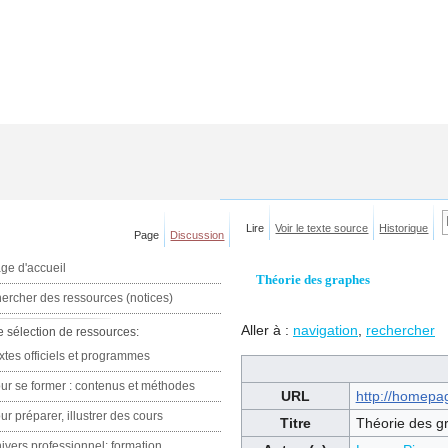
Lire
Voir le texte source
Historique
Page
Discussion
ge d'accueil
Théorie des graphes
ercher des ressources (notices)
Aller à :
navigation
,
rechercher
e sélection de ressources:
xtes officiels et programmes
ur se former : contenus et méthodes
URL
http://homepa
ur préparer, illustrer des cours
Titre
Théorie des g
ivers professionnel: formation,