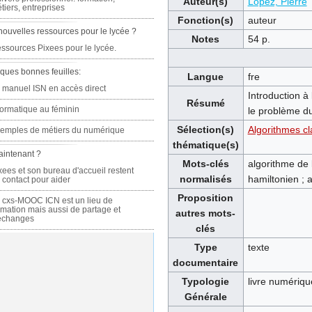
Auteur(s)
Lopez, Pierre
tiers, entreprises
Fonction(s)
auteur
nouvelles ressources pour le lycée ?
Notes
54 p.
ssources Pixees pour le lycée.
ques bonnes feuilles:
Langue
fre
 manuel ISN en accès direct
Introduction à
Résumé
formatique au féminin
le problème du
Sélection(s)
Algorithmes cl
emples de métiers du numérique
thématique(s)
aintenant ?
Mots-clés
algorithme de 
xees et son bureau d'accueil restent
normalisés
hamiltonien ; 
 contact pour aider
Proposition
 cxs-MOOC ICN est un lieu de
rmation mais aussi de partage et
autres mots-
échanges
clés
Type
texte
documentaire
Typologie
livre numériqu
Générale